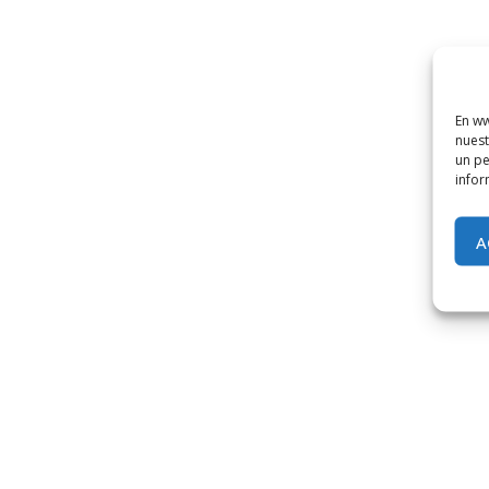
En ww
nuest
un pe
infor
A