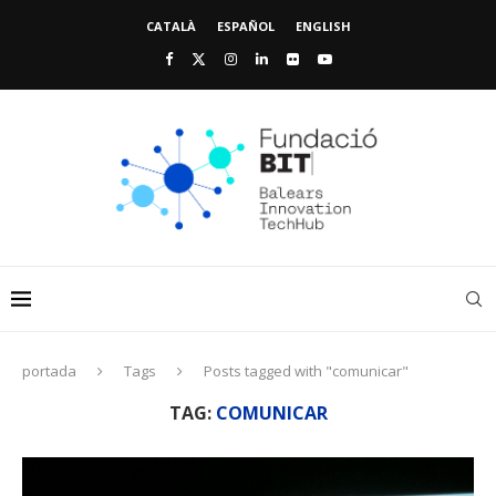
CATALÀ
ESPAÑOL
ENGLISH
portada
Tags
Posts tagged with "comunicar"
TAG:
COMUNICAR