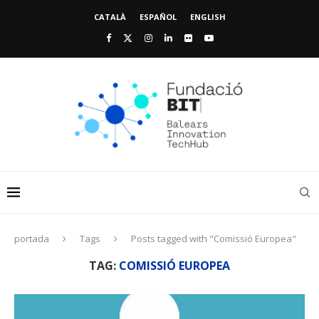
CATALÀ
ESPAÑOL
ENGLISH
portada
Tags
Posts tagged with "Comissió Europea"
TAG:
COMISSIÓ EUROPEA