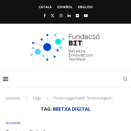
CATALÀ
ESPAÑOL
ENGLISH
portada
Tags
Posts tagged with "bretxa digital"
TAG:
BRETXA DIGITAL
Actualitat