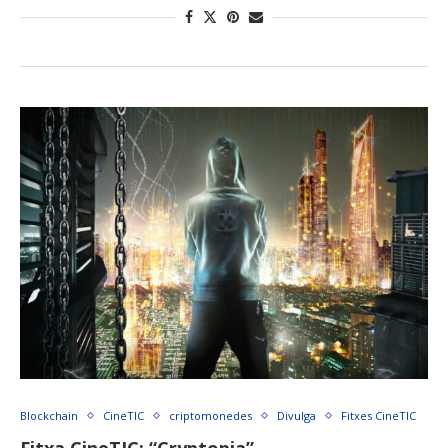
Blockchain
CineTIC
criptomonedes
Divulga
Fitxes CineTIC