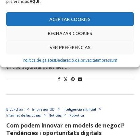
preferencias
AQUÍ.
ACEPTAR COOKIES
Blockchain
ciberseguretat
Entrevistes
Noticias
TenTIC
Entrevistes TenTIC: Juan José Fuster, Intec
RECHAZAR COOKIES
maig 21, 2018
VER PREFERENCIAS
Avui entrevistam Juan José Fuster, director gerent de l’empresa
mallorquina Intec Tramuntana, l’única empresa especialitzada
Política de galetes
Declaració de privacitat
Impressum
en ciberseguretat de les Illes …
Blockchain
Impresión 3D
Inteligencia artificial
Internet de las cosas
Noticias
Robótica
Com podem innovar en models de negoci?
Tendències i oportunitats digitals