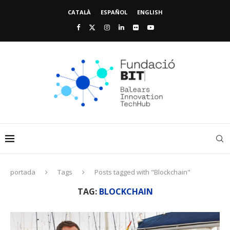
CATALÀ
ESPAÑOL
ENGLISH
portada
Tags
Posts tagged with "Blockchain"
TAG:
BLOCKCHAIN