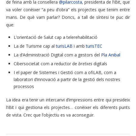
de feina amb la consellera
@pilarcosta
, presidenta de l’iBit, que
va voler conèixer “a peu d’obra” els projectes que tenim entre
mans. De què vam parlar? Doncs, a tall de síntesi te puc dir
que:
L’orientació de Salut cap a telerehabilitació
La de Turisme cap al
turisLAB
i amb
turisTEC
La d’Administració Digital com a gestors del
Pla Anibal
Cibersocietat com a reductor de
bretxes
digitals
I el paper de Sistemes i Gestió com a ofiLAB, com a
laboratori d’innovació a partir de la gestió dels nostres
processos
La idea era tenir un intercanvi d’impressions entre qui presideix
l’iBit i qui gestiona els projectes… conèixer els diferents punts
de vista. Crec que l’objectiu es va aconseguir.