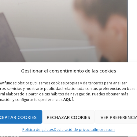
Gestionar el consentimiento de las cookies
w.fundaciobit.org utilizamos cookies propias y de terceros para analizar
ros servicios y mostrarte publicidad relacionada con tus preferencias en base 
rfil elaborado a partir de tus hábitos de navegación. Puedes obtener más
mación y configurar tus preferencias
AQUÍ.
CEPTAR COOKIES
RECHAZAR COOKIES
VER PREFERENCI
Política de galetes
Declaració de privacitat
Impressum
 2019