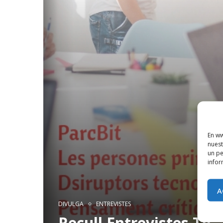
En ww
nuest
un pe
infor
A
DIVULGA
ENTREVISTES
Recull Entrevistes TIC