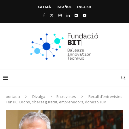
CATALÀ
ESPAÑOL
ENGLISH
portada
Divulga
Entrevistes
Recull d’entrevistes
TenTIC: Drons, ciberseguretat, emprenedors, dones STEM