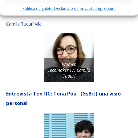
Dra. Loren Carrasco
Política de galetes
Declaració de privacitat
Impressum
Camila Tudurí Vila
Women
Techmaker’17: Camila
Tudurí
Entrevista TenTIC: Tona Pou, (GsBit),una visió
personal