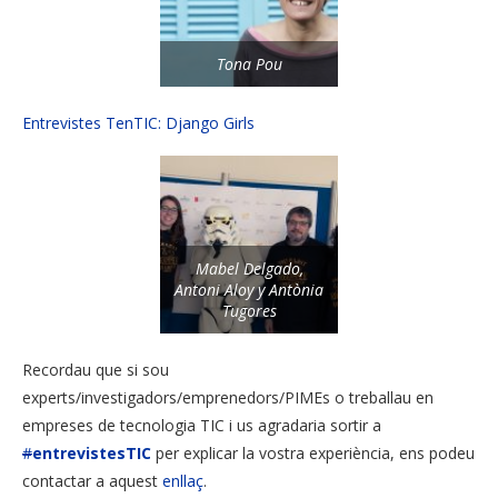
Tona Pou
Entrevistes TenTIC: Django Girls
Mabel Delgado,
Antoni Aloy y Antònia
Tugores
Recordau que si sou
experts/investigadors/emprenedors/PIMEs o treballau en
empreses de tecnologia TIC i us agradaria sortir a
#
entrevistesTIC
per explicar la vostra experiència, ens podeu
contactar a aquest
enllaç
.