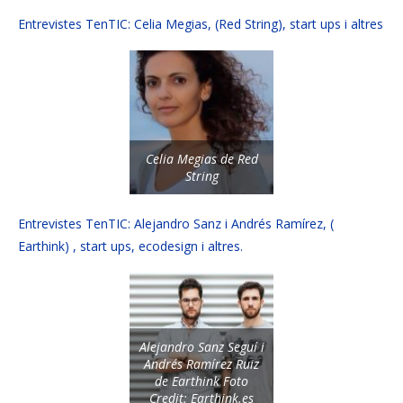
Entrevistes TenTIC: Celia Megias, (Red String), start ups i altres
Celia Megias de Red
String
Entrevistes TenTIC: Alejandro Sanz i Andrés Ramírez, (
Earthink) , start ups, ecodesign i altres.
Alejandro Sanz Seguí i
Andrés Ramírez Ruiz
de Earthink Foto
Credit: Earthink.es