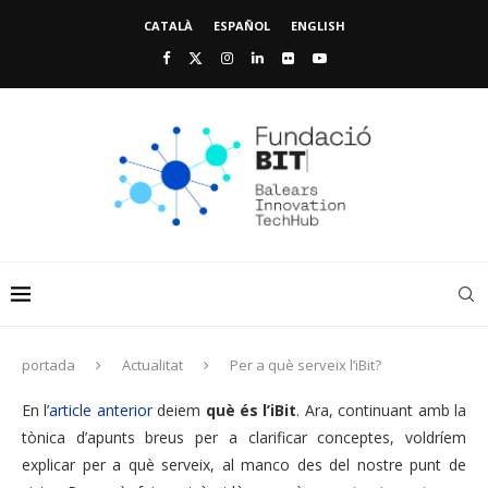
CATALÀ
ESPAÑOL
ENGLISH
portada
Actualitat
Per a què serveix l’iBit?
En l’
article anterior
deiem
què és l’iBit
. Ara, continuant amb la
tònica d’apunts breus per a clarificar conceptes, voldríem
explicar per a què serveix, al manco des del nostre punt de