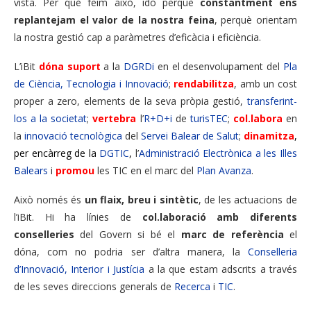
vista. Per què feim això, idò perquè
constantment ens
replantejam el valor de la nostra feina
, perquè orientam
la nostra gestió cap a paràmetres d’eficàcia i eficiència.
L’iBit
dóna suport
a la
DGRDi
en el desenvolupament del
Pla
de Ciència, Tecnologia i Innovació
;
rendabilitza
, amb un cost
proper a zero, elements de la seva pròpia gestió,
transferint-
los a la societat
;
vertebra
l’
R+D+i
de
turisTEC
;
col.labora
en
la
innovació tecnològica
del
Servei Balear de Salut
;
dinamitza
,
per encàrreg de la
DGTIC
,
l’
Administració Electrònica a les Illes
Balears
i
promou
les TIC en el marc del
Plan Avanza
.
Això només és
un flaix, breu i sintètic
, de les actuacions de
l’iBit. Hi ha línies de
col.laboració amb diferents
conselleries
del Govern si bé el
marc de referència
el
dóna, com no podria ser d’altra manera, la
Conselleria
d’Innovació, Interior i Justícia
a la que estam adscrits a través
de les seves direccions generals de
Recerca
i
TIC
.