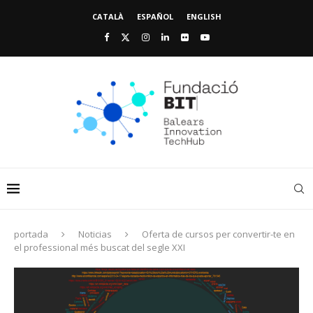
CATALÀ
ESPAÑOL
ENGLISH
portada
Noticias
Oferta de cursos per convertir-te en
el professional més buscat del segle XXI