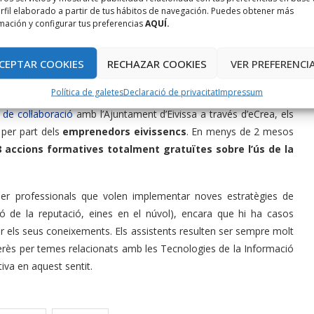
rfil elaborado a partir de tus hábitos de navegación. Puedes obtener más
mación y configurar tus preferencias
AQUÍ.
CEPTAR COOKIES
RECHAZAR COOKIES
VER PREFERENCI
l'Ajuntament d'Eivissa
Política de galetes
Declaració de privacitat
Impressum
 de col·laboració
amb l’Ajuntament d’Eivissa a través d’eCrea, els
 per part dels
emprenedors eivissencs
. En menys de 2 mesos
8 accions formatives totalment gratuïtes sobre l’ús de la
per professionals que volen implementar noves estratègies de
ió de la reputació, eines en el núvol), encara que hi ha casos
r els seus coneixements. Els assistents resulten ser sempre molt
 interès per temes relacionats amb les Tecnologies de la Informació
tiva en aquest sentit.