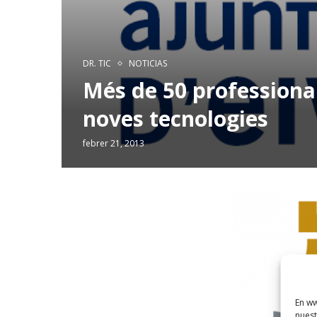
DR. TIC
NOTICIAS
Més de 50 professiona
noves tecnologies
febrer 21, 2013
En ww
nuest