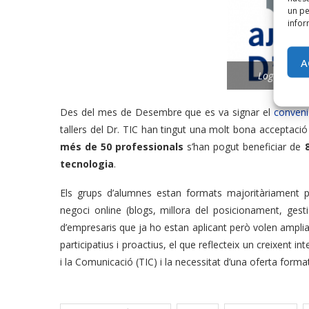
un pe
infor
A
Logotip de 
Des del mes de Desembre que es va signar el
conveni
tallers del Dr. TIC han tingut una molt bona acceptació
més de 50 professionals
s’han pogut beneficiar de
tecnologia
.
Els grups d’alumnes estan formats majoritàriament 
negoci online (blogs, millora del posicionament, gest
d’empresaris que ja ho estan aplicant però volen amplia
participatius i proactius, el que reflecteix un creixent
i la Comunicació (TIC) i la necessitat d’una oferta forma