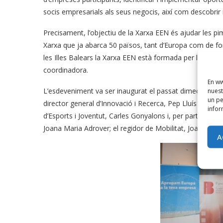
socis empresarials als seus negocis, així com descobrir
Precisament, l’objectiu de la Xarxa EEN és ajudar les p
Xarxa que ja abarca 50 països, tant d’Europa com de fo
les Illes Balears la Xarxa EEN està formada per la FUEI
coordinadora.
En ww
nuest
L’esdeveniment va ser inaugurat el passat dimecres 7 d’o
un pe
director general d’Innovació i Recerca, Pep Lluís Pons. 
infor
d’Esports i Joventut, Carles Gonyalons i, per part de l’
Joana Maria Adrover; el regidor de Mobilitat, Joan Ferrer 
A