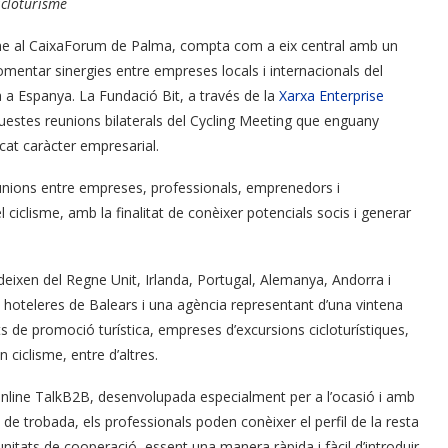
icloturisme
rme al CaixaForum de Palma, compta com a eix central amb un
mentar sinergies entre empreses locals i internacionals del
ra a Espanya. La Fundació Bit, a través de la
Xarxa Enterprise
questes reunions bilaterals del Cycling Meeting que enguany
cat caràcter empresarial.
reunions entre empreses, professionals, emprenedors i
l ciclisme, amb la finalitat de conèixer potencials socis i generar
deixen del Regne Unit, Irlanda, Portugal, Alemanya, Andorra i
es hoteleres de Balears i una agència representant d’una vintena
s de promoció turística, empreses d’excursions cicloturístiques,
ciclisme, entre d’altres.
 online TalkB2B, desenvolupada especialment per a l’ocasió i amb
 trobada, els professionals poden conèixer el perfil de la resta
unitats de cooperació, essent una manera ràpida i fàcil d’introduir