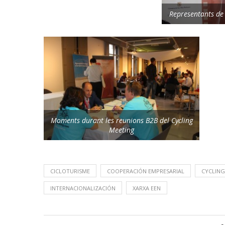
Representants de 
Moments durant les reunions B2B del Cycling
Meeting
CICLOTURISME
COOPERACIÓN EMPRESARIAL
CYCLING
INTERNACIONALIZACIÓN
XARXA EEN