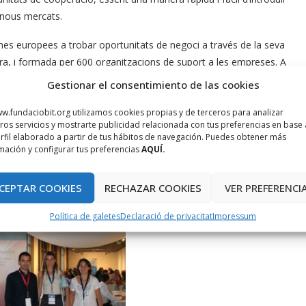
 nous mercats.
imes europees a trobar oportunitats de negoci a través de la seva
ra, i formada per 600 organitzacions de suport a les empreses. A
B, la Cambra de Comerç i per la Fundació Bit que, a més, n’és
Gestionar el consentimiento de las cookies
w.fundaciobit.org utilizamos cookies propias y de terceros para analizar
ros servicios y mostrarte publicidad relacionada con tus preferencias en base 
ctubre per la directora general de Turisme, Pilar Carbonell i, el
rfil elaborado a partir de tus hábitos de navegación. Puedes obtener más
A més, del Govern balear també hi assistiren el director general
mación y configurar tus preferencias
AQUÍ.
ajuntament de Palma, la regidora de Turisme, Comerç i Treball,
i, la directora general de Mobilitat, Josa Arola.
CEPTAR COOKIES
RECHAZAR COOKIES
VER PREFERENCI
Política de galetes
Declaració de privacitat
Impressum