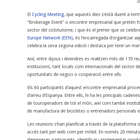
c
El
Cycling Meeting
, que aquests dies s’està duent a te
“Brokerage Event” o encontre empresarial que pretén fo
sector del cicloturisme, i que és el primer que se celeb
Europe Network (EEN)
, és l’encarregada d’organitzar a
celebra la seva segona edició i destaca per tenir un mar
Així, entre dijous i divendres es realitzen més de 170 
institucions, tant locals com internacionals del sector de
oportunitats de negoci o cooperació entre ells.
Els 60 participants d’aquest encontre empresarial proce
d’arreu d’Espanya. Entre ells, hi ha les principals caden
de touroperadors de tot el món, així com també institut
de manufactura de bicicletes o entrenadors personals en 
Les reunions s’han planificat a través de la plataforma
accés tant per web com per mòbil. En només 20 minuts de
d’empreses participants, identificar i implementar oport