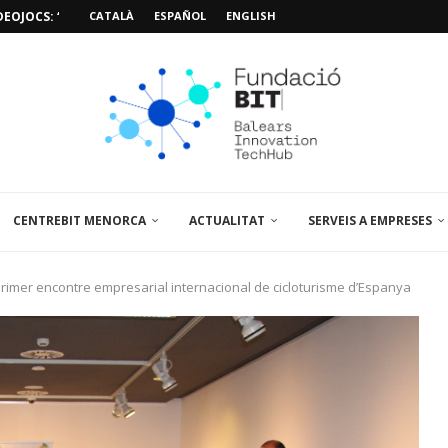
EOJOCS: “MISSIÓ POSIDÒNIA PRO”
CATALÀ
ESPAÑOL
ENGLISH
SIÓ 3D PER A...
EMPORALS APARCAMENT AL PARCBIT
M PACIENT, ÚLTIMA VISITA» EN...
A EL PRIMER...
BRE UN PUNT D’ASSESSORAMENT TEMPORAL...
L’AMPLIACIÓ I MILLORA DEL...
NA JORNADA SOBRE...
CENTREBIT MENORCA
ACTUALITAT
SERVEIS A EMPRESES
rimer encontre empresarial internacional de cicloturisme d’Espanya