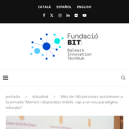
CATALÀ
ESPAÑOL
ENGLISH
portada
Actualitat
Més de 140 persones assisteixen a
la jornada “Menors i dispositius mòbils: cap a un nou paradigma
educatiu”