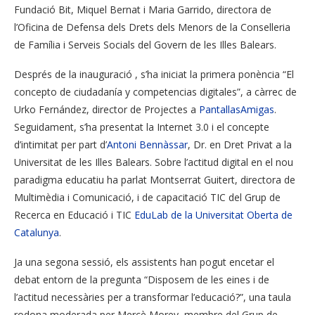
Fundació Bit, Miquel Bernat i Maria Garrido, directora de
l’Oficina de Defensa dels Drets dels Menors de la Conselleria
de Família i Serveis Socials del Govern de les Illes Balears.
Després de la inauguració , s’ha iniciat la primera ponència “El
concepto de ciudadanía y competencias digitales”, a càrrec de
Urko Fernández, director de Projectes a
PantallasAmigas
.
Seguidament, s’ha presentat la Internet 3.0 i el concepte
d’intimitat per part d’
Antoni Bennàssar
, Dr. en Dret Privat a la
Universitat de les Illes Balears. Sobre l’actitud digital en el nou
paradigma educatiu ha parlat Montserrat Guitert, directora de
Multimèdia i Comunicació, i de capacitació TIC del Grup de
Recerca en Educació i TIC
EduLab de la Universitat Oberta de
Catalunya
.
Ja una segona sessió, els assistents han pogut encetar el
debat entorn de la pregunta “Disposem de les eines i de
l’actitud necessàries per a transformar l’educació?”, una taula
rodona moderada per Mercè Morey, membre del Grup de