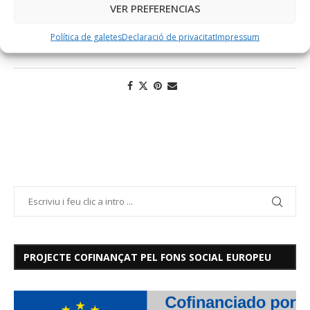
balears de 10 a 15 anys ha utilitzat Internet durant els darrers
VER PREFERENCIAS
3 mesos i un 63% té telèfon mòbil.
Política de galetes
Declaració de privacitat
Impressum
PROJECTE COFINANÇAT PEL FONS SOCIAL EUROPEU