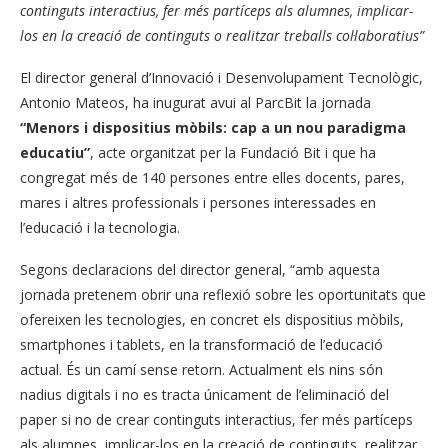
continguts interactius, fer més partíceps als alumnes, implicar-
los en la creació de continguts o realitzar treballs col·laboratius”
El director general d’Innovació i Desenvolupament Tecnològic,
Antonio Mateos, ha inugurat avui al ParcBit la jornada
“Menors i dispositius mòbils: cap a un nou paradigma
educatiu”
, acte organitzat per la Fundació Bit i que ha
congregat més de 140 persones entre elles docents, pares,
mares i altres professionals i persones interessades en
l’educació i la tecnologia.
Segons declaracions del director general, “amb aquesta
jornada pretenem obrir una reflexió sobre les oportunitats que
ofereixen les tecnologies, en concret els dispositius mòbils,
smartphones i tablets, en la transformació de l’educació
actual. És un camí sense retorn. Actualment els nins són
nadius digitals i no es tracta únicament de l’eliminació del
paper si no de crear continguts interactius, fer més partíceps
als alumnes, implicar-los en la creació de continguts, realitzar