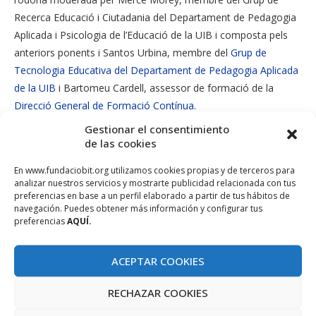
Recerca Educació i Ciutadania del Departament de Pedagogia
Aplicada i Psicologia de l’Educació de la UIB i composta pels
anteriors ponents i Santos Urbina, membre del
Grup de
Tecnologia Educativa del Departament de Pedagogia Aplicada
de la UIB
i Bartomeu Cardell, assessor de formació de la
Direcció General de Formació Contínua
.
Gestionar el consentimiento
La jornada continuarà en un format més pràctic el proper
de las cookies
dilluns dia 13 d’octubre, on l’associació Padres 2.0 compartirà
amb els assistents possibles solucions als problemes que es
En www.fundaciobit.org utilizamos cookies propias y de terceros para
analizar nuestros servicios y mostrarte publicidad relacionada con tus
poden presentar quan els menors fan ús dels smartphones.
preferencias en base a un perfil elaborado a partir de tus hábitos de
Per exemple, s’exposaran casos concrets de com la tecnologia
navegación. Puedes obtener más información y configurar tus
preferencias
AQUÍ.
pot ajudar a pares i educadors a fer un control efectiu per a
una navegació segura i saludable d’Internet.
ACEPTAR COOKIES
La jornada sorgeix de l’Obsímetre 16: “Menors i dispositius
mòbils” publicat per l’
Obervatori de la Societat de la Informació
RECHAZAR COOKIES
(OBSI)
de la Fundació Bit i on s’indica que un 93,5% de menors