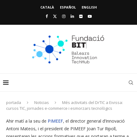
CATALÀ
ESPAÑOL
ENGLISH
portada
Noticias
Més activitats del DrTIC a Eivissa:
cursos TIC, jornades e-commerce i esmorzars tecnològics
Ahir matí a la seu de
PIMEEF
, el director general d’Innovació
Antoni Mateos, i el president de PIMEEF Joan Tur Ripoll,
presentaren les accions formatives que es portaran a terme a