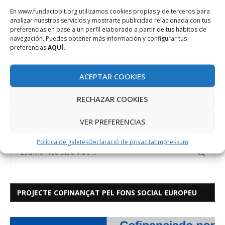
mapeos entre tablas de códigos cuando hacen una integración
En www.fundaciobit.org utilizamos cookies propias y de terceros para
analizar nuestros servicios y mostrarte publicidad relacionada con tus
la una con la otra, detectando gran parte de las equivalencias.
preferencias en base a un perfil elaborado a partir de tus hábitos de
navegación. Puedes obtener más información y configurar tus
preferencias
AQUÍ.
ACEPTAR COOKIES
RECHAZAR COOKIES
VER PREFERENCIAS
Política de galetes
Declaració de privacitat
Impressum
PROJECTE COFINANÇAT PEL FONS SOCIAL EUROPEU