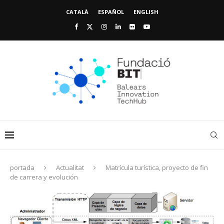
CATALÀ
ESPAÑOL
ENGLISH
portada
Actualitat
Matrícula turística, proyecto de fin
de carrera y evolución