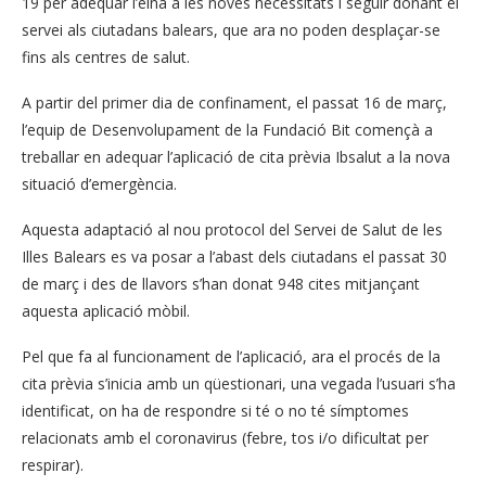
19 per adequar l’eina a les noves necessitats i seguir donant el
servei als ciutadans balears, que ara no poden desplaçar-se
fins als centres de salut.
A partir del primer dia de confinament, el passat 16 de març,
l’equip de Desenvolupament de la Fundació Bit començà a
treballar en adequar l’aplicació de cita prèvia Ibsalut a la nova
situació d’emergència.
Aquesta adaptació al nou protocol del Servei de Salut de les
Illes Balears es va posar a l’abast dels ciutadans el passat 30
de març i des de llavors s’han donat 948 cites mitjançant
aquesta aplicació mòbil.
Pel que fa al funcionament de l’aplicació, ara el procés de la
cita prèvia s’inicia amb un qüestionari, una vegada l’usuari s’ha
identificat, on ha de respondre si té o no té símptomes
relacionats amb el coronavirus (febre, tos i/o dificultat per
respirar).