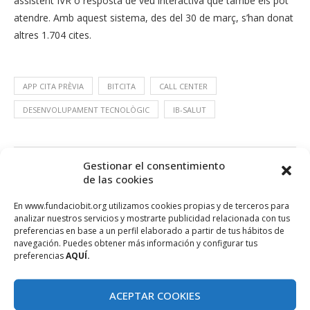
assistent IVR o resposta de veu interactiva que també els pot
atendre. Amb aquest sistema, des del 30 de març, s’han donat
altres 1.704 cites.
APP CITA PRÈVIA
BITCITA
CALL CENTER
DESENVOLUPAMENT TECNOLÒGIC
IB-SALUT
Gestionar el consentimiento
de las cookies
En www.fundaciobit.org utilizamos cookies propias y de terceros para
analizar nuestros servicios y mostrarte publicidad relacionada con tus
preferencias en base a un perfil elaborado a partir de tus hábitos de
navegación. Puedes obtener más información y configurar tus
preferencias
AQUÍ.
ACEPTAR COOKIES