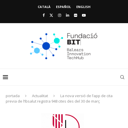
CATALÀ
ESPAÑOL
ENGLISH
portada
Actualitat
La nova versió de l’app de cita
previa de l’Ibsalut registra 948 cites des del 30 de març