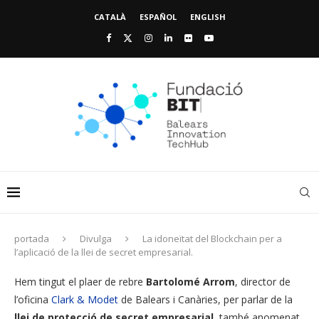
CATALÀ
ESPAÑOL
ENGLISH
portada
Divulga
La idoneïtat del Blockchain per a
l’aplicació de la llei de secret empresarial.
Hem tingut el plaer de rebre
Bartolomé Arrom
, director de
l’oficina
Clark & ​​Modet
de Balears i Canàries, per parlar de la
llei de protecció de secret empresarial
, també anomenat