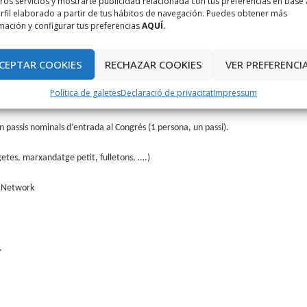
ros servicios y mostrarte publicidad relacionada con tus preferencias en base 
bles exclosos).
rfil elaborado a partir de tus hábitos de navegación. Puedes obtener más
mación y configurar tus preferencias
AQUÍ.
im de 8 empreses enaquesta modalitat de participació.
CEPTAR COOKIES
RECHAZAR COOKIES
VER PREFERENCI
Política de galetes
Declaració de privacitat
Impressum
n passis nominals d’entrada al Congrés (1 persona, un passi).
getes, marxandatge petit, fulletons, ….)
e Network
.