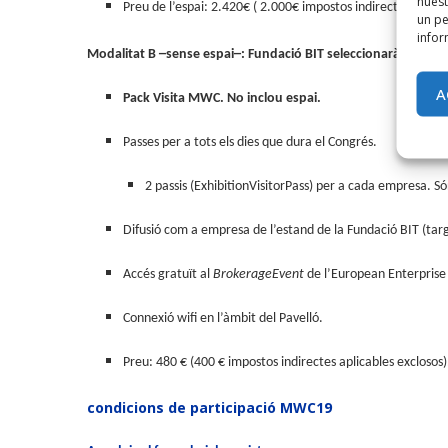
nuest
Preu de l’espai: 2.420€ ( 2.000€ impostos indirectes aplica
un pe
infor
Modalitat B
─
sense espai
─
: Fundació BIT seleccionarà un màx
A
Pack Visita MWC. No inclou espai.
Passes per a tots els dies que dura el Congrés.
2 passis (ExhibitionVisitorPass) per a cada empresa. Só
Difusió com a empresa de l’estand de la Fundació BIT (tar
Accés gratuït al
BrokerageEvent
de l’European Enterpris
Connexió wifi en l’àmbit del Pavelló.
Preu: 480 € (400 € impostos indirectes aplicables exclosos)
condicions de participació MWC19