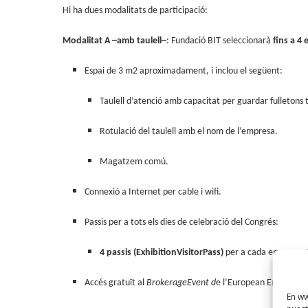
Hi ha dues modalitats de participació:
Modalitat A
─
amb taulell
─
: Fundació BIT seleccionarà
fins a 4
Espai de 3 m2 aproximadament, i inclou el següent:
Taulell d’atenció amb capacitat per guardar fulletons
Rotulació del taulell amb el nom de l’empresa.
Magatzem comú.
Connexió a Internet per cable i wifi.
Passis per a tots els dies de celebració del Congrés:
4 passis (ExhibitionVisitorPass)
per a cada empresa. S
Accés gratuït al
BrokerageEvent d
e l’European Enterpris
En ww