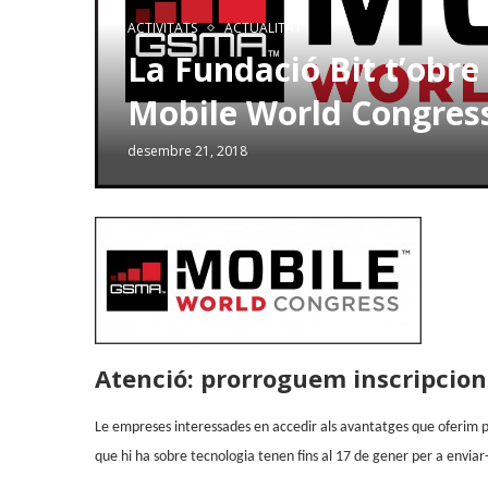
ACTIVITATS
ACTUALITAT
La Fundació Bit t’obre 
Mobile World Congres
desembre 21, 2018
Atenció: prorroguem inscripcions
Le empreses interessades en accedir als avantatges que oferim per
que hi ha sobre tecnologia tenen fins al 17 de gener per a enviar