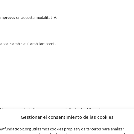
 empreses
en aquesta modalitat A.
 tancats amb clau i amb tamboret.
ón passis nominals (1 persona, un passi) d’entrada al Congrés.
Gestionar el consentimiento de las cookies
e Network.
w.fundaciobit.org utilizamos cookies propias y de terceros para analizar