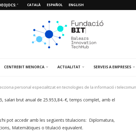
EOJOCS: “MISSIÓ POSIDÒNIA PRO”
CATALÀ
ESPAÑOL
ENGLISH
SIÓ 3D PER A...
EMPORALS APARCAMENT AL PARCBIT
M PACIENT, ÚLTIMA VISITA» EN...
A EL PRIMER...
BRE UN PUNT D’ASSESSORAMENT TEMPORAL...
L’AMPLIACIÓ I MILLORA DEL...
NA JORNADA SOBRE...
CENTREBIT MENORCA
ACTUALITAT
SERVEIS A EMPRESES
ecciona personal especialitzat en tecnologies de la informació i telecomun
ó B, salari brut anual de 25.953,84.-€, temps complet, amb el
 s’hi pot accedir amb les següents titulacions: Diplomatura,
ions, Matemàtiques o titulació equivalent.