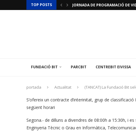
TOP POSTS
JORNADA DE PROGRAMACIÓ DE VID
JORNADES D’INICIACIÓ A LA IMPRES
ACTUALITZACIÓ RESTRICCIONS T
LAMINAR PHARMA ANUNCIA L’«ÚLTI
TÈCNIC/A MEDIAMBIENTAL
LES ILLES BALEARS POSEN EN MARX
L’INSTITUT BALEAR D’ENERGIA O
EL CENTREBIT MENORCA INAUGURA 
LA FUNDACIÓ BIT PARTICIPA EN U
FUNDACIÓ BIT
PARCBIT
CENTREBIT EIVISSA
portada
Actualitat
(TANCAT) La Fundació Bit sel
S’ofereix un contracte d’interinitat, grup de classificaci
següent horari
Segona.- de dilluns a divendres de 08:00h a 15:30h, i es
Enginyeria Tècnic o Grau en Informàtica, Telecomunicac