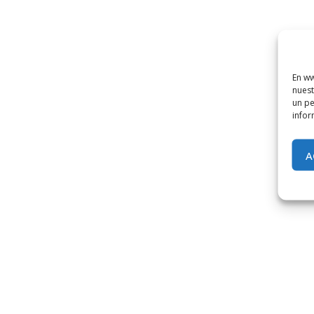
En ww
nuest
un pe
infor
A