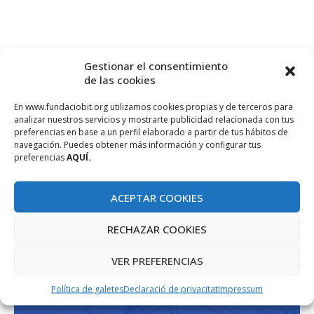
Gestionar el consentimiento
de las cookies
En www.fundaciobit.org utilizamos cookies propias y de terceros para
analizar nuestros servicios y mostrarte publicidad relacionada con tus
preferencias en base a un perfil elaborado a partir de tus hábitos de
PROJECTE COFINANÇAT PEL FONS SOCIAL EUROPEU
navegación. Puedes obtener más información y configurar tus
preferencias
AQUÍ.
ACEPTAR COOKIES
RECHAZAR COOKIES
VER PREFERENCIAS
Política de galetes
Declaració de privacitat
Impressum