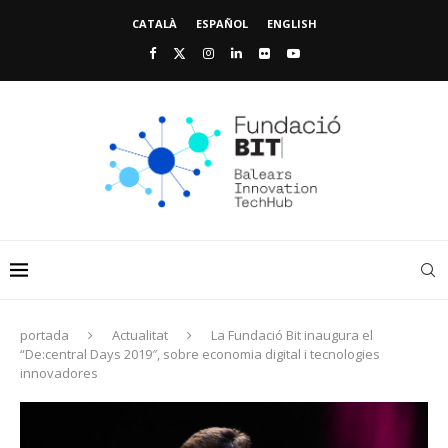
CATALÀ
ESPAÑOL
ENGLISH
portada
Actualitat
La Fundació Bit inaugura el
“De:central Days 2019″, sobre economia digital i tecnologies
innovadores