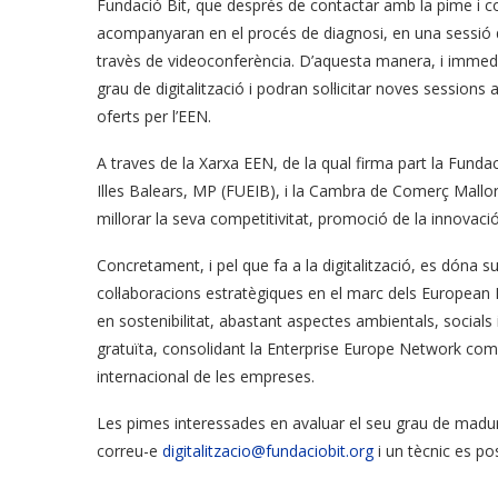
Fundació Bit, que després de contactar amb la pime i com
acompanyaran en el procés de diagnosi, en una sessió 
travès de videoconferència. D’aquesta manera, i immedia
grau de digitalització i podran sol·licitar noves sessions
oferts per l’EEN.
A traves de la Xarxa EEN, de la qual firma part la Fund
Illes Balears, MP (FUEIB), i la Cambra de Comerç Mallo
millorar la seva competitivitat, promoció de la innovació,
Concretament, i pel que fa a la digitalització, es dóna sup
col·laboracions estratègiques en el marc dels Europea
en sostenibilitat, abastant aspectes ambientals, social
gratuïta, consolidant la Enterprise Europe Network com u
internacional de les empreses.
Les pimes interessades en avaluar el seu grau de madur
correu-e
digitalitzacio@fundaciobit.org
i un tècnic es po