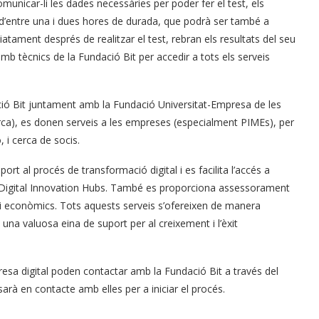
unicar-li les dades necessàries per poder fer el test, els
d’entre una i dues hores de durada, que podrà ser també a
tament després de realitzar el test, rebran els resultats del seu
 amb tècnics de la Fundació Bit per accedir a tots els serveis
ació Bit juntament amb la Fundació Universitat-Empresa de les
rca), es donen serveis a les empreses (especialment PIMEs), per
 i cerca de socis.
ort al procés de transformació digital i es facilita l’accés a
n Digital Innovation Hubs. També es proporciona assessorament
s i econòmics. Tots aquests serveis s’ofereixen de manera
na valuosa eina de suport per al creixement i l’èxit
esa digital poden contactar amb la Fundació Bit a través del
sarà en contacte amb elles per a iniciar el procés.