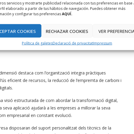
ó digital. Aquesta dimensió avalua com l’organització recopila,
ros servicios y mostrarte publicidad relacionada con tus preferencias en base 
rfil elaborado a partir de tus hábitos de navegación. Puedes obtener más
t de la informació, la qualitat de les dades i la capacitat
mación y configurar tus preferencias
AQUÍ.
CEPTAR COOKIES
RECHAZAR COOKIES
VER PREFERENCI
automatització i la intel·ligència artificial esdevé crític. Aquesta
Política de galetes
Declaració de privacitat
Impressum
nologies per millorar l’eficiència operativa, la presa de decisions
 dimensió destaca com l’organització integra pràctiques
 l’ús eficient de recursos, la reducció de l’empremta de carboni i
gitals.
a visió estructurada de com abordar la transformació digital,
 La seva aplicació ajudarà a les empreses a millorar la seva
ntorn empresarial en constant evolució.
sa disposaran del suport personalitzat dels tècnics de la