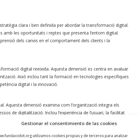
ratègia clara i ben definida per abordar la transformació digital.
s amb les oportunitats i reptes que presenta l’entorn digital.
prensió dels canvis en el comportament dels clients i la
nsformació digital reeixida. Aquesta dimensió es centra en avaluar
ganització. Això inclou tant la formació en tecnologies específiques
tència digital i la innovació.
ial. Aquesta dimensió examina com l’organització integra els
sos de digitalització. Inclou l’experiència de l’usuari, la facilitat
de retroalimentació per millorar contínuament.
Gestionar el consentimiento de las cookies
w.fundaciobit.org utilizamos cookies propias y de terceros para analizar