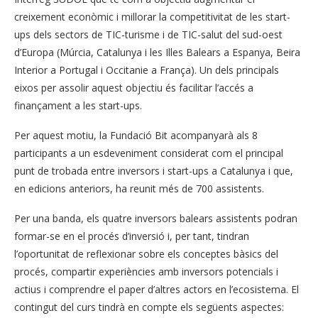
creixement econòmic i millorar la competitivitat de les start-
ups dels sectors de TIC-turisme i de TIC-salut del sud-oest
d’Europa (Múrcia, Catalunya i les Illes Balears a Espanya, Beira
Interior a Portugal i Occitanie a França). Un dels principals
eixos per assolir aquest objectiu és facilitar l’accés a
finançament a les start-ups.
Per aquest motiu, la Fundació Bit acompanyarà als 8
participants a un esdeveniment considerat com el principal
punt de trobada entre inversors i start-ups a Catalunya i que,
en edicions anteriors, ha reunit més de 700 assistents.
Per una banda, els quatre inversors balears assistents podran
formar-se en el procés d’inversió i, per tant, tindran
l’oportunitat de reflexionar sobre els conceptes bàsics del
procés, compartir experiències amb inversors potencials i
actius i comprendre el paper d’altres actors en l’ecosistema. El
contingut del curs tindrà en compte els següents aspectes: