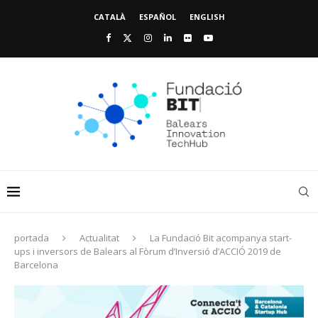
CATALÀ
ESPAÑOL
ENGLISH
portada
Actualitat
La Fundació Bit acompanya start-
ups i inversors de Balears al Fòrum d’Inversió d’ACCIÓ 2019 de
Barcelona