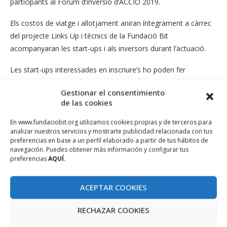
participants al Fòrum d’inversió d’ACCIÓ 2019.
Els costos de viatge i allotjament aniran íntegrament a càrrec
del projecte Links Up i tècnics de la Fundació Bit
acompanyaran les start-ups i als inversors durant l’actuació.
Les start-ups interessades en inscriure’s ho poden fer
mitjançant aquest
enllaç
, mentre que els inversors ho poden
Gestionar el consentimiento
fer a través d’
aquest
. El termini d’inscripció finalitza el dia 12
de las cookies
d’abril i en cas de dubtes es poden dirigir al correu electrònic
europeanprojects@fundaciobit.org.
En www.fundaciobit.org utilizamos cookies propias y de terceros para
analizar nuestros servicios y mostrarte publicidad relacionada con tus
preferencias en base a un perfil elaborado a partir de tus hábitos de
navegación. Puedes obtener más información y configurar tus
preferencias
AQUÍ.
ACEPTAR COOKIES
RECHAZAR COOKIES