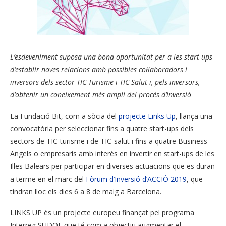
L’esdeveniment suposa una bona oportunitat per a les start-ups
d‘establir noves relacions amb possibles col·laboradors i
inversors dels sector TIC-Turisme i TIC-Salut i, pels inversors,
d’obtenir un coneixement més ampli del procés d’inversió
La Fundació Bit, com a sòcia del
projecte Links Up
, llança una
convocatòria per seleccionar fins a quatre start-ups dels
sectors de TIC-turisme i de TIC-salut i fins a quatre Business
Angels o empresaris amb interès en invertir en start-ups de les
Illes Balears per participar en diverses actuacions que es duran
a terme en el marc del
Fòrum d’Inversió d’ACCIÓ 2019
, que
tindran lloc els dies 6 a 8 de maig a Barcelona.
LINKS UP és un projecte europeu finançat pel programa
Interreg SUDOE que té com a objectiu augmentar el