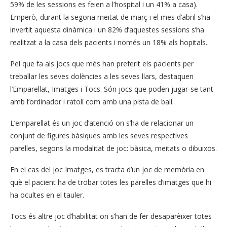
59% de les sessions es feien a l’hospital i un 41% a casa).
Emperò, durant la segona meitat de març i el mes d’abril s’ha
invertit aquesta dinàmica i un 82% d’aquestes sessions s’ha
realitzat a la casa dels pacients i només un 18% als hopitals.
Pel que fa als jocs que més han preferit els pacients per
treballar les seves dolències a les seves llars, destaquen
l’Emparellat, Imatges i Tocs. Són jocs que poden jugar-se tant
amb l’ordinador i ratolí com amb una pista de ball.
L’emparellat és un joc d’atenció on s’ha de relacionar un
conjunt de figures bàsiques amb les seves respectives
parelles, segons la modalitat de joc: bàsica, meitats o dibuixos.
En el cas del joc Imatges, es tracta d’un joc de memòria en
què el pacient ha de trobar totes les parelles d’imatges que hi
ha ocultes en el tauler.
Tocs és altre joc d’habilitat on s’han de fer desaparèixer totes