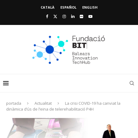
CATALÀ
ESPAÑOL
ENGLISH
portada
Actualitat
La crisi COVID-19 ha canviat la
dinàmica d’ús de l’eina de telerehabilitació P4H