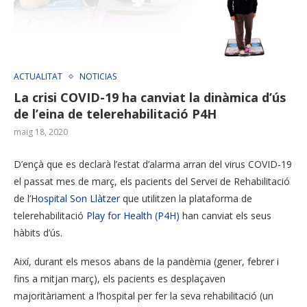
ACTUALITAT
NOTICIAS
La crisi COVID-19 ha canviat la dinàmica d’ús
de l’eina de telerehabilitació P4H
maig 18, 2020
D’ençà que es declarà l’estat d’alarma arran del virus COVID-19
el passat mes de març, els pacients del Servei de Rehabilitació
de l’
Hospital Son Llàtzer
que utilitzen la plataforma de
telerehabilitació
Play for Health (P4H)
han canviat els seus
hàbits d’ús.
Així, durant els mesos abans de la pandèmia (gener, febrer i
fins a mitjan març), els pacients es desplaçaven
majoritàriament a l’hospital per fer la seva rehabilitació (un