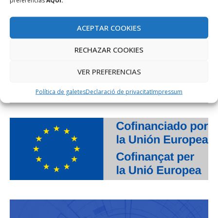
ACEPTAR COOKIES
RECHAZAR COOKIES
VER PREFERENCIAS
Política de galetes
Declaració de privacitat
Impressum
PROJECTE COFINANÇAT PEL FONS SOCIAL EUROPEU