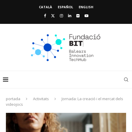
CATALÀ
ESPAÑOL
ENGLISH
portada
Activitats
Jornada: La creació i el mercat dels
videojocs