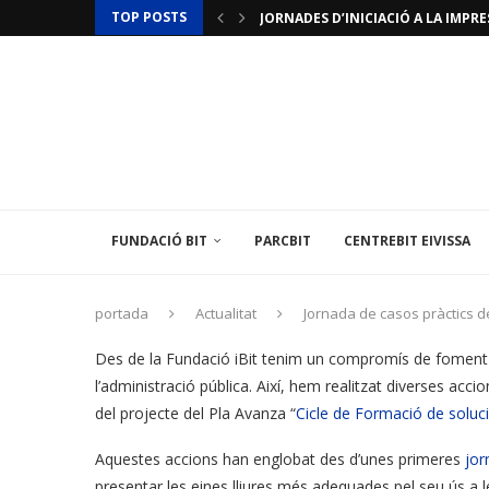
TOP POSTS
JORNADES D’INICIACIÓ A LA IMPRES
ACTUALITZACIÓ RESTRICCIONS T
LAMINAR PHARMA ANUNCIA L’«ÚLTI
TÈCNIC/A MEDIAMBIENTAL
LES ILLES BALEARS POSEN EN MARX
L’INSTITUT BALEAR D’ENERGIA O
EL CENTREBIT MENORCA INAUGURA 
LA FUNDACIÓ BIT PARTICIPA EN U
L’AMBAIXADA DE FRANÇA A ESPANYA
FUNDACIÓ BIT
PARCBIT
CENTREBIT EIVISSA
portada
Actualitat
Jornada de casos pràctics de
Des de la Fundació iBit tenim un compromís de foment de
l’administració pública. Així, hem realitzat diverses accio
del projecte del Pla Avanza “
Cicle de Formació de solu
Aquestes accions han englobat des d’unes primeres
jorn
presentar les eines lliures més adequades pel seu ús a 