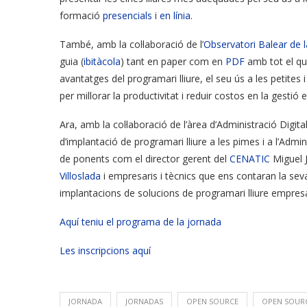
formació
presencials
i
en línia
.
També, amb la col·laboració de l’
Observatori Balear de l
guia (
ibitàcola
) tant en paper com en
PDF
amb tot el qu
avantatges del programari lliure, el seu ús a les petites
per millorar la productivitat i reduir costos en la gestió 
Ara, amb la col·laboració de l’àrea d’Administració Digit
d’implantació de programari lliure a les pimes i a l’Adm
de ponents com el director gerent del
CENATIC
Miguel J
Villoslada
i empresaris i tècnics que ens contaran la sev
implantacions de solucions de programari lliure empresa
Aquí teniu el programa de la jornada
Les inscripcions aquí
JORNADA
JORNADAS
OPEN SOURCE
OPEN SOURCE