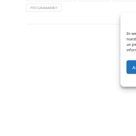
PROGRAMARIBIT
En ww
nuest
un pe
infor
A