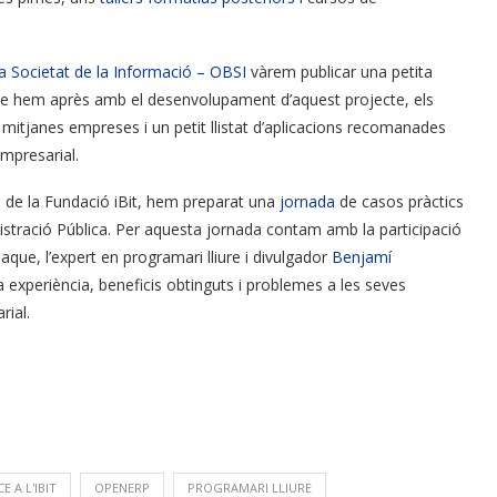
a Societat de la Informació – OBSI
vàrem publicar una petita
e hem après amb el desenvolupament d’aquest projecte, els
 i mitjanes empreses i un petit llistat d’aplicacions recomanades
empresarial.
al de la Fundació iBit, hem preparat una
jornada
de casos pràctics
inistració Pública. Per aquesta jornada contam amb la participació
aque, l’expert en programari lliure i divulgador
Benjamí
a experiència, beneficis obtinguts i problemes a les seves
rial.
 A L'IBIT
OPENERP
PROGRAMARI LLIURE