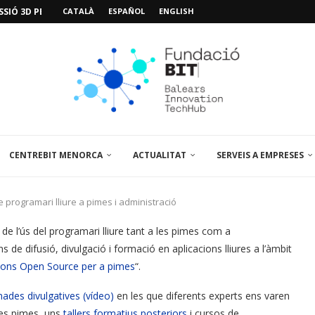
SIÓ 3D PER A...
CATALÀ
ESPAÑOL
ENGLISH
EMPORALS APARCAMENT AL PARCBIT
M PACIENT, ÚLTIMA VISITA» EN...
A EL PRIMER...
BRE UN PUNT D’ASSESSORAMENT TEMPORAL...
L’AMPLIACIÓ I MILLORA DEL...
NA JORNADA SOBRE...
 VISITA EL PARCBIT...
CENTREBIT MENORCA
ACTUALITAT
SERVEIS A EMPRESES
 programari lliure a pimes i administració
 l’ús del programari lliure tant a les pimes com a
ns de difusió, divulgació i formació en aplicacions lliures a l’àmbit
cions Open Source per a pimes
“.
ades divulgatives (vídeo)
en les que diferents experts ens varen
les pimes, uns
tallers formatius posteriors
i cursos de