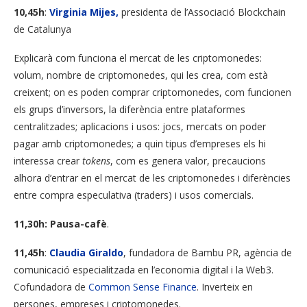
10,45h
:
Virginia Mijes,
presidenta de l’Associació Blockchain
de Catalunya
Explicarà com funciona el mercat de les criptomonedes:
volum, nombre de criptomonedes, qui les crea, com està
creixent; on es poden comprar criptomonedes, com funcionen
els grups d’inversors, la diferència entre plataformes
centralitzades; aplicacions i usos: jocs, mercats on poder
pagar amb criptomonedes; a quin tipus d’empreses els hi
interessa crear
tokens
, com es genera valor, precaucions
alhora d’entrar en el mercat de les criptomonedes i diferències
entre compra especulativa (traders) i usos comercials.
11,30h: Pausa-cafè
.
11,45h
:
Claudia Giraldo
, fundadora de Bambu PR, agència de
comunicació especialitzada en l’economia digital i la Web3.
Cofundadora de
Common Sense Finance
. Inverteix en
persones, empreses i criptomonedes.