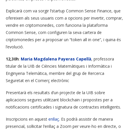
Explicarà com va sorgir l’startup Common Sense Finance, que
ofereixen als seus usuaris com a opcions per invertir, comprar,
vendre en criptomonedes, com funciona la plataforma
Common Sense, com configuren la seva cartera de
criptomonedes per a proposar un “token all in one”, i quina és
l’evolució.
12,30h
:
Maria Magdalena Payeras Capellà
, professora
titular de la UIB de Ciències Matemàtiques i Informàtica i
Enginyeria Telemàtica, membre del grup de Rercerca
Seguretat en el Comerç electrònic
Presentarà els resultats d’un projecte de la UIB sobre
aplicacions segures utilitzant blockchain i propostes per a
notificacions certificades i signatura de contractes intel·ligents.
Inscripcions en aquest
enllaç
. Es podrà assistir de manera
presencial, sol·licitar l’enllaç a Zoom per veure-ho en directe, o