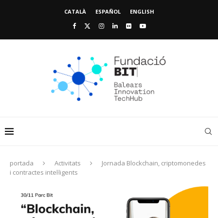
CATALÀ
ESPAÑOL
ENGLISH
portada
Activitats
Jornada Blockchain, criptomonedes
i contractes intel·ligents