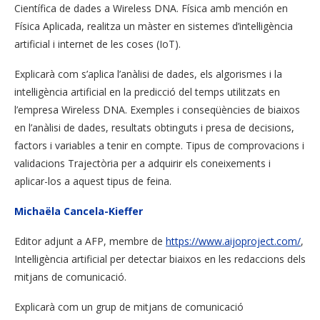
Científica de dades a Wireless DNA. Física amb mención en
Física Aplicada, realitza un màster en sistemes d’intel·ligència
artificial i internet de les coses (IoT).
Explicarà com s’aplica l’anàlisi de dades, els algorismes i la
intel·ligència artificial en la predicció del temps utilitzats en
l’empresa Wireless DNA. Exemples i conseqüències de biaixos
en l’anàlisi de dades, resultats obtinguts i presa de decisions,
factors i variables a tenir en compte. Tipus de comprovacions i
validacions Trajectòria per a adquirir els coneixements i
aplicar-los a aquest tipus de feina.
Michaëla Cancela-Kieffer
Editor adjunt a AFP, membre de
https://www.aijoproject.com/
,
Intel·ligència artificial per detectar biaixos en les redaccions dels
mitjans de comunicació.
Explicarà com un grup de mitjans de comunicació