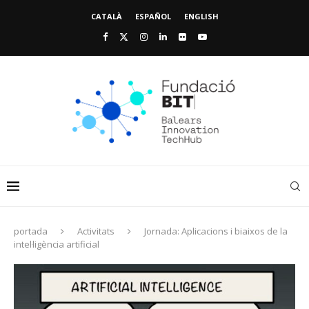
CATALÀ
ESPAÑOL
ENGLISH
portada
Activitats
Jornada: Aplicacions i biaixos de la
intel·ligència artificial