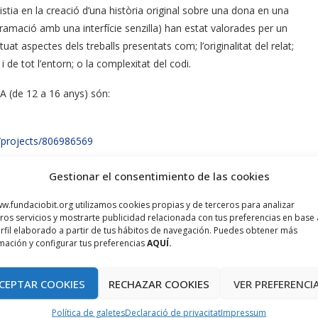
stia en la creació d’una història original sobre una dona en una
gramació amb una interfície senzilla) han estat valorades per un
at aspectes dels treballs presentats com; l’originalitat del relat;
i de tot l’entorn; o la complexitat del codi.
A (de 12 a 16 anys) són:
u/projects/806986569
Gestionar el consentimiento de las cookies
u/projects/806986062
w.fundaciobit.org utilizamos cookies propias y de terceros para analizar
it.edu/projects/810324400
ros servicios y mostrarte publicidad relacionada con tus preferencias en base 
rfil elaborado a partir de tus hábitos de navegación. Puedes obtener más
mación y configurar tus preferencias
AQUÍ.
 optat per afegir un tercer premi extraordinari a la categoria A
CEPTAR COOKIES
RECHAZAR COOKIES
VER PREFERENCI
tica programable. Encara que inicialment només es preveia
dinador portàtil i un segon premi que inclou un kit de robòtica, a
Política de galetes
Declaració de privacitat
Impressum