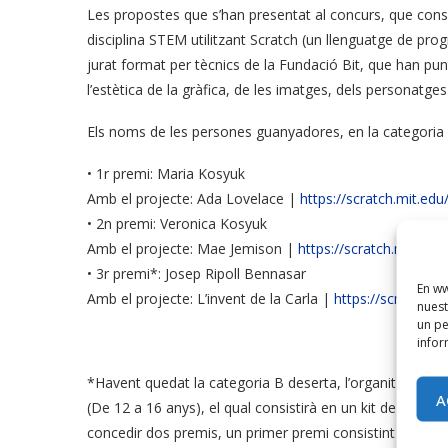
Les propostes que s’han presentat al concurs, que consi
disciplina STEM utilitzant Scratch (un llenguatge de pro
jurat format per tècnics de la Fundació Bit, que han puntu
l’estètica de la gràfica, de les imatges, dels personatges 
Els noms de les persones guanyadores, en la categoria 
• 1r premi: Maria Kosyuk
Amb el projecte: Ada Lovelace |
https://scratch.mit.ed
• 2n premi: Veronica Kosyuk
Amb el projecte: Mae Jemison |
https://scratch.mit.ed
• 3r premi*: Josep Ripoll Bennasar
En ww
Amb el projecte: L’invent de la Carla |
https://scratch.m
nuest
un pe
infor
*Havent quedat la categoria B deserta, l’organització ha
A
(De 12 a 16 anys), el qual consistirà en un kit de robò
concedir dos premis, un primer premi consistint en un or