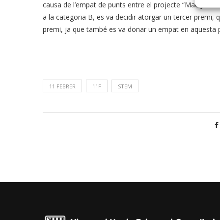
causa de l’empat de punts entre el projecte “Mae Jemison
a la categoria B, es va decidir atorgar un tercer premi,
premi, ja que també es va donar un empat en aquesta p
11 FEBRER
11F
STEM