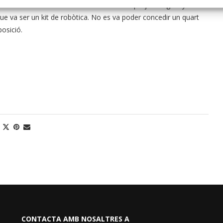
” i “L’invent de la Carla” i a l’absència de projectes guanyadors
 que va ser un kit de robòtica. No es va poder concedir un quart
osició.
CONTACTA AMB NOSALTRES A