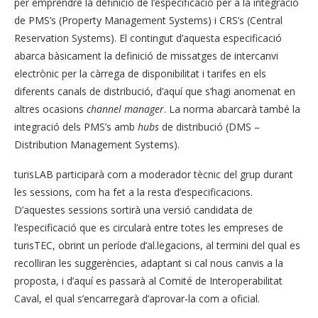
per emprendre la definició de l’especificació per a la integració
de PMS’s (Property Management Systems) i CRS’s (Central
Reservation Systems). El contingut d’aquesta especificació
abarca bàsicament la definició de missatges de intercanvi
electrònic per la càrrega de disponibilitat i tarifes en els
diferents canals de distribució, d’aquí que s’hagi anomenat en
altres ocasions
channel manager
. La norma abarcarà també la
integració dels PMS’s amb
hubs
de distribució (DMS –
Distribution Management Systems).
turisLAB participarà com a moderador tècnic del grup durant
les sessions, com ha fet a la resta d’especificacions.
D’aquestes sessions sortirà una versió candidata de
l’especificació que es circularà entre totes les empreses de
turisTEC, obrint un període d’al.legacions, al termini del qual es
recolliran les suggerències, adaptant si cal nous canvis a la
proposta, i d’aquí es passarà al Comité de Interoperabilitat
Caval, el qual s’encarregarà d’aprovar-la com a oficial.