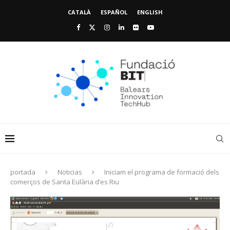
CATALÀ
ESPAÑOL
ENGLISH
portada
Noticias
Iniciam el programa de formació dels
comerços de Santa Eulària d’es Riu