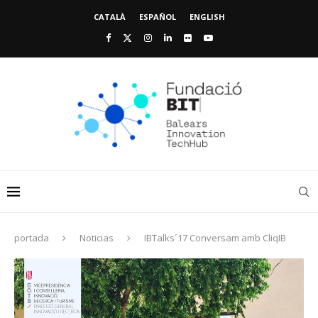
CATALÀ
ESPAÑOL
ENGLISH
portada
Noticias
IBTalks´17 Conversam amb CliqIB