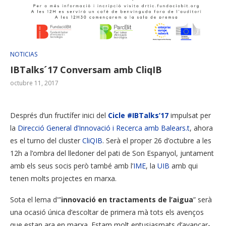
NOTICIAS
IBTalks´17 Conversam amb CliqIB
octubre 11, 2017
Després d’un fructífer inici del
Cicle #IBTalks’17
impulsat per
la
Direcció General d’Innovació i Recerca
amb Balears.t
, ahora
es el turno del cluster
CliQIB
. Serà el proper 26 d’octubre a les
12h a l’ombra del lledoner del pati de Son Espanyol, juntament
amb els seus socis però també amb l’
IME
, la
UIB
amb qui
tenen molts projectes en marxa.
Sota el lema d'”
innovació en tractaments de l’aigua
” serà
una ocasió única d’escoltar de primera mà tots els avenços
que estan ara en marxa. Estam molt entusiasmats d’avançar-