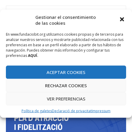
Gestionar el consentimiento
de las cookies
En www.fundaciobit.org utilizamos cookies propias y de terceros para
PROJECTE COFINANÇAT PEL FONS SOCIAL EUROPEU
analizar nuestros servicios y mostrarte publicidad relacionada con tus
preferencias en base a un perfil elaborado a partir de tus hábitos de
navegación. Puedes obtener más información y configurar tus
preferencias
AQUÍ.
ACEPTAR COOKIES
RECHAZAR COOKIES
VER PREFERENCIAS
Política de galetes
Declaració de privacitat
Impressum