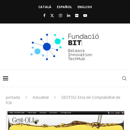
CATALÀ
ESPAÑOL
ENGLISH
portada
Actualitat
GESTOLI: Eina de Comptabilitat de
l’Oli