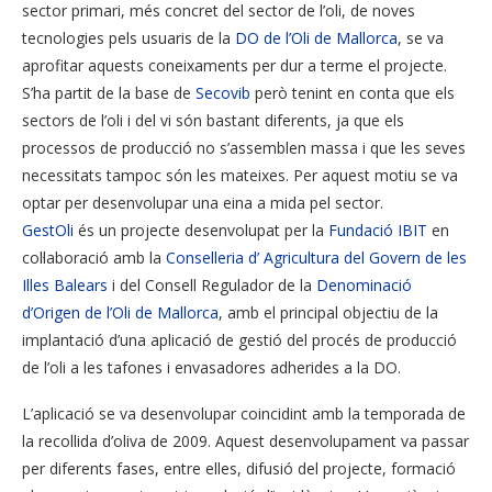
sector primari, més concret del sector de l’oli, de noves
tecnologies pels usuaris de la
DO de l’Oli de Mallorca
, se va
aprofitar aquests coneixaments per dur a terme el projecte.
S’ha partit de la base de
Secovib
però tenint en conta que els
sectors de l’oli i del vi són bastant diferents, ja que els
processos de producció no s’assemblen massa i que les seves
necessitats tampoc són les mateixes. Per aquest motiu se va
optar per desenvolupar una eina a mida pel sector.
GestOli
és un projecte desenvolupat per la
Fundació IBIT
en
col·laboració amb la
Conselleria d’ Agricultura del Govern de les
Illes Balears
i del Consell Regulador de la
Denominació
d’Origen de l’Oli de Mallorca
, amb el principal objectiu de la
implantació d’una aplicació de gestió del procés de producció
de l’oli a les tafones i envasadores adherides a la DO.
L’aplicació se va desenvolupar coincidint amb la temporada de
la recollida d’oliva de 2009. Aquest desenvolupament va passar
per diferents fases, entre elles, difusió del projecte, formació