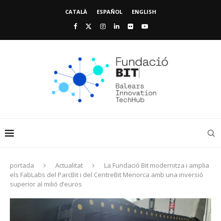
CATALÀ
ESPAÑOL
ENGLISH
portada
Actualitat
La Fundació Bit modernitza i amplia
els FabLabs del ParcBit i del CentreBit Menorca amb una inversió
superior al milió d’euros