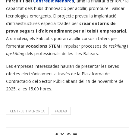
ParcBit
i del
CentreBit Menorca
, amb la finalitat d’enfortir la
capacitat dels hubs d’innovació per acollir, promoure i validar
tecnologies emergents. El projecte preveu la implantació
d’infraestructures especialitzades per
crear entorns de
prova segurs i d’alt rendiment per al teixit empresarial
.
Així mateix, els FabLabs podran acollir cursos i tallers per
fomentar
vocacions STEM
i impulsar processos de
reskilling
i
upskilling
dels professionals de les Illes Balears.
Les empreses interessades hauran de presentar les seves
ofertes electrònicament a través de la Plataforma de
Contractació del Sector Públic abans del 19 de novembre de
2025, a les 15.00 hores.
CENTREBIT MENORCA
FABLAB