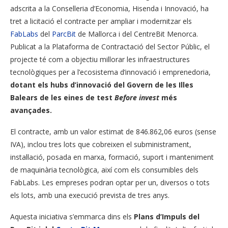
adscrita a la Conselleria d’Economia, Hisenda i Innovació, ha
tret a licitació el contracte per ampliar i modernitzar els
FabLabs
del
ParcBit
de Mallorca i del CentreBit Menorca.
Publicat a la Plataforma de Contractació del Sector Públic, el
projecte té com a objectiu millorar les infraestructures
tecnològiques per a l’ecosistema d’innovació i emprenedoria,
dotant els hubs d’innovació del Govern de les Illes
Balears de les eines de test
Before invest
més
avançades.
El contracte, amb un valor estimat de 846.862,06 euros (sense
IVA), inclou tres lots que cobreixen el subministrament,
instal·lació, posada en marxa, formació, suport i manteniment
de maquinària tecnològica, així com els consumibles dels
FabLabs. Les empreses podran optar per un, diversos o tots
els lots, amb una execució prevista de tres anys.
Aquesta iniciativa s’emmarca dins els
Plans d’Impuls del