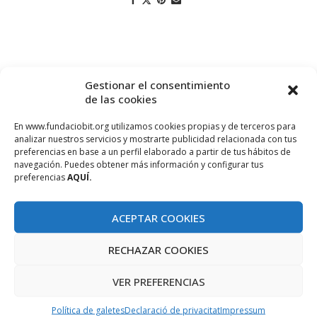
Gestionar el consentimiento
de las cookies
En www.fundaciobit.org utilizamos cookies propias y de terceros para
analizar nuestros servicios y mostrarte publicidad relacionada con tus
preferencias en base a un perfil elaborado a partir de tus hábitos de
navegación. Puedes obtener más información y configurar tus
PROJECTE COFINANÇAT PEL FONS SOCIAL EUROPEU
preferencias
AQUÍ.
ACEPTAR COOKIES
RECHAZAR COOKIES
VER PREFERENCIAS
Política de galetes
Declaració de privacitat
Impressum