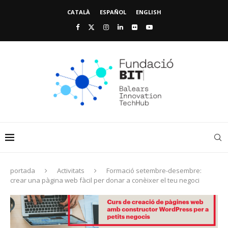
CATALÀ
ESPAÑOL
ENGLISH
portada
Activitats
Formació setembre-desembre:
crear una pàgina web fàcil per donar a conèixer el teu negoci