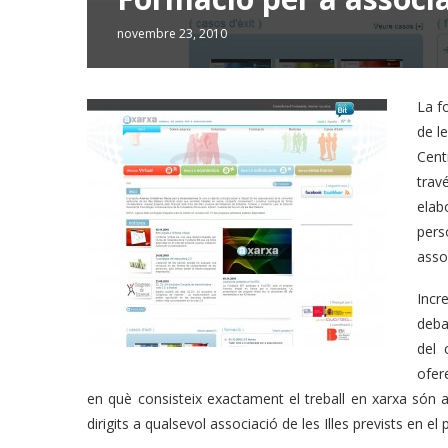
novembre 23, 2010
La f
de l
Cent
trav
elab
per
asso
Incr
deba
del 
ofer
en què consisteix exactament el treball en xarxa són al
dirigits a qualsevol associació de les Illes prevists en 