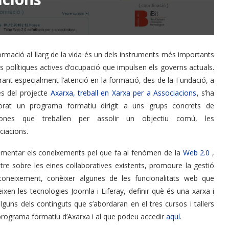
ormació al llarg de la vida és un dels instruments més importants
es polítiques actives d’ocupació que impulsen els governs actuals.
rant especialment l’atenció en la formació, des de la Fundació, a
és del projecte
Axarxa, treball en Xarxa per a Associacions
, s’ha
orat un programa formatiu dirigit a uns grups concrets de
sones que treballen per assolir un objectiu comú, les
ciacions.
ementar els coneixements pel que fa al fenòmen de la
Web 2.0
,
tre sobre les eines col·laboratives existents, promoure la gestió
coneixement, conèixer algunes de les funcionalitats web que
eixen les tecnologies Joomla i Liferay, definir què és una xarxa i
guns dels continguts que s’abordaran en el tres cursos i tallers
el programa formatiu d’Axarxa i al que podeu accedir
aquí
.