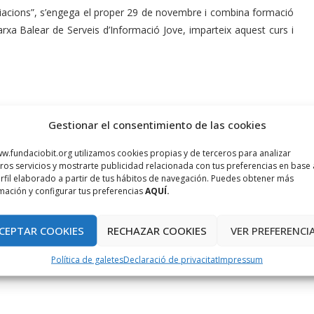
sociacions”, s’engega el proper 29 de novembre i combina formació
rxa Balear de Serveis d’Informació Jove, imparteix aquest curs i
Gestionar el consentimiento de las cookies
w.fundaciobit.org utilizamos cookies propias y de terceros para analizar
ros servicios y mostrarte publicidad relacionada con tus preferencias en base 
rfil elaborado a partir de tus hábitos de navegación. Puedes obtener más
mación y configurar tus preferencias
AQUÍ.
CEPTAR COOKIES
RECHAZAR COOKIES
VER PREFERENCI
Política de galetes
Declaració de privacitat
Impressum