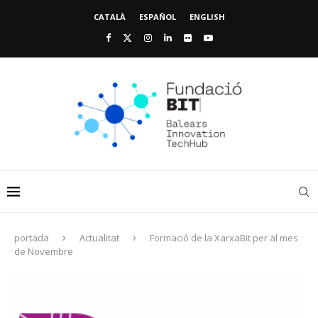
CATALÀ
ESPAÑOL
ENGLISH
portada
Actualitat
Formació de la XarxaBit per al mes
de Novembre