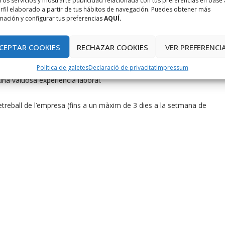
ros servicios y mostrarte publicidad relacionada con tus preferencias en base 
rfil elaborado a partir de tus hábitos de navegación. Puedes obtener más
u en informàtica, o títols oficials universitaris equivalents
mación y configurar tus preferencias
AQUÍ.
CEPTAR COOKIES
RECHAZAR COOKIES
VER PREFERENCI
par, tant en l’àmbit personal com professional:
Política de galetes
Declaració de privacitat
Impressum
na valuosa experiència laboral.
 teletreball de l’empresa (fins a un màxim de 3 dies a la setmana de