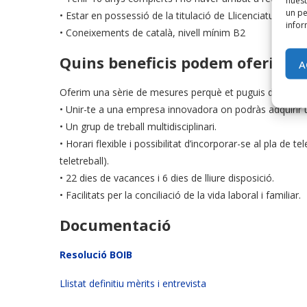
nuest
un pe
• Estar en possessió de la titulació de Llicenciatura o Gra
infor
• Coneixements de català, nivell mínim B2
Quins beneficis podem oferir?
A
Oferim una sèrie de mesures perquè et puguis desenvolu
• Unir-te a una empresa innovadora on podràs adquirir u
• Un grup de treball multidisciplinari.
• Horari flexible i possibilitat d’incorporar-se al pla de
teletreball).
• 22 dies de vacances i 6 dies de lliure disposició.
• Facilitats per la conciliació de la vida laboral i familiar.
Documentació
Resolució BOIB
Llistat definitiu mèrits i entrevista