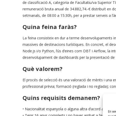
de classificació A, categoria de Facultatiu/va Superior T
remuneració bruta anual de 34.882,74.-€ distribuït en 
setmanals, de 08:00 a 15:30h, per a prestar serveis a l’
Quina feina faràs?
La feina consisteix en dur a terme desenvolupaments inv
massives de destinacions turístiques. En concret, el 
Node.js i/o Python, l’ús d’eines com DBT i Airflow, la in
desenvolupament de dashboards per la presentació de d
Què valorem?
El procés de selecció és una valoració de mèrits i una en
professional prèvia; formació (reglada i no reglada); co
Quins requisits demanem?
• Nacionalitat espanyola o alguna altra d’acord amb l’arti
En ww
• Tenir 16 anys complerts i no haver arribat a l’edat de j