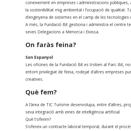
coneixement en empreses i administracions públiques, am
la sostenibilitat mig ambiental i l’ocupació de qualitat. T
d’enginyeria de sistemes en el camp de les tecnologies 
A més, la Fundació Bit gestiona i administra el centre te
seves Delegacions a Menorca i Eivissa.
On faràs feina?
Son Espanyol
Les oficines de la Fundació Bit es troben al Parc-Bit, nos
entorn privilegiat de feina, rodejat d’altres empreses punt
creatives.
Què fem?
A l’àrea de TIC Turisme desenvolupa, entre d’altres, proje
seva integració amb eines de intel·ligència artificial.
Què t’oferim?
S’ofereix un contracte laboral temporal, durant el procé