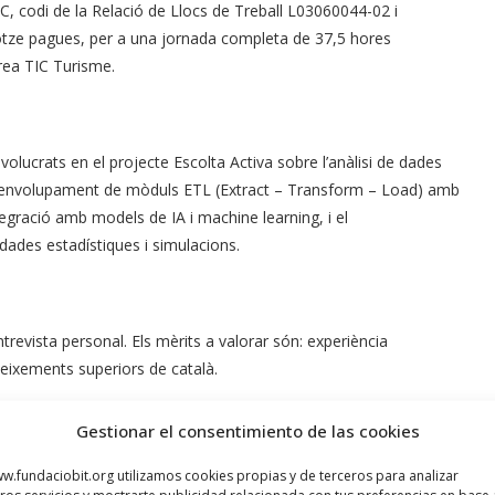
IC, codi de la Relació de Llocs de Treball L03060044-02 i
dotze pagues, per a una jornada completa de 37,5 hores
àrea TIC Turisme.
olucrats en el projecte Escolta Activa sobre l’anàlisi de dades
desenvolupament de mòduls ETL (Extract – Transform – Load) amb
tegració amb models de IA i machine learning, i el
ades estadístiques i simulacions.
trevista personal. Els mèrits a valorar són: experiència
neixements superiors de català.
Gestionar el consentimiento de las cookies
cle 57 de l’E.B.E.P.
w.fundaciobit.org utilizamos cookies propias y de terceros para analizar
ubilació forçosa