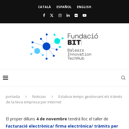
CATALÀ
ESPAÑOL
ENGLISH
portada
Noticias
Estalvia temps gestionant els tràmits
de la teva empresa per internet
El proper dilluns
4 de novembre
tendrà lloc el taller de
Facturació electrònica/ firma electrònica/ tràmits per