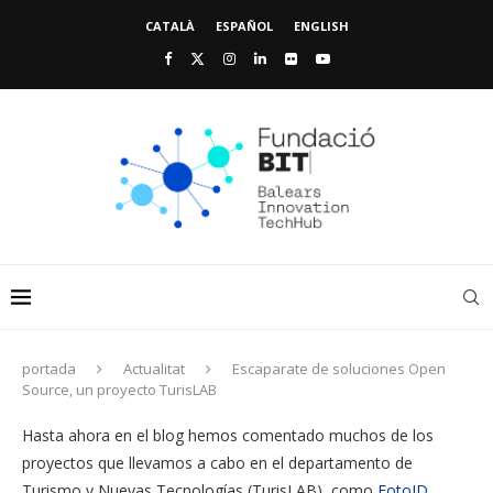
CATALÀ
ESPAÑOL
ENGLISH
portada
Actualitat
Escaparate de soluciones Open
Source, un proyecto TurisLAB
Hasta ahora en el blog hemos comentado muchos de los
proyectos que llevamos a cabo en el departamento de
Turismo y Nuevas Tecnologías (TurisLAB), como
FotoID
,