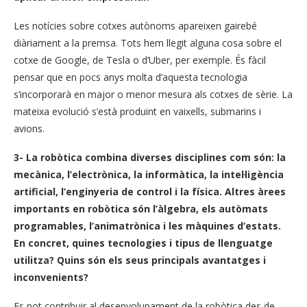
Les notícies sobre cotxes autònoms apareixen gairebé
diàriament a la premsa. Tots hem llegit alguna cosa sobre el
cotxe de Google, de Tesla o d’Uber, per exemple. És fàcil
pensar que en pocs anys molta d’aquesta tecnologia
s’incorporarà en major o menor mesura als cotxes de sèrie. La
mateixa evolució s’està produint en vaixells, submarins i
avions.
3- La robòtica combina diverses disciplines com són: la
mecànica, l’electrònica, la informàtica, la intel·ligència
artificial, l’enginyeria de control i la física. Altres àrees
importants en robòtica són l’àlgebra, els autòmats
programables, l’animatrònica i les màquines d’estats.
En concret, quines tecnologies i tipus de llenguatge
utilitza? Quins són els seus principals avantatges i
inconvenients?
Es pot contribuir al desenvolupament de la robòtica des de