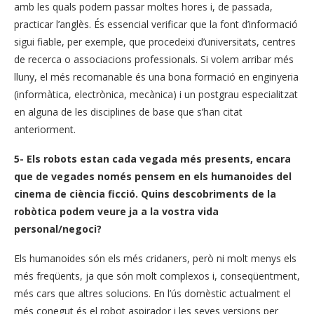
amb les quals podem passar moltes hores i, de passada,
practicar l’anglès. És essencial verificar que la font d’informació
sigui fiable, per exemple, que procedeixi d’universitats, centres
de recerca o associacions professionals. Si volem arribar més
lluny, el més recomanable és una bona formació en enginyeria
(informàtica, electrònica, mecànica) i un postgrau especialitzat
en alguna de les disciplines de base que s’han citat
anteriorment.
5- Els robots estan cada vegada més presents, encara
que de vegades només pensem en els humanoides del
cinema de ciència ficció. Quins descobriments de la
robòtica podem veure ja a la vostra vida
personal/negoci?
Els humanoides són els més cridaners, però ni molt menys els
més freqüents, ja que són molt complexos i, conseqüentment,
més cars que altres solucions. En l’ús domèstic actualment el
més conegut és el robot aspirador i les seves versions per