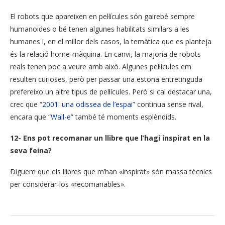
El robots que apareixen en pel·lícules són gairebé sempre
humanoides o bé tenen algunes habilitats similars a les
humanes i, en el millor dels casos, la temàtica que es planteja
és la relació home-màquina. En canvi, la majoria de robots
reals tenen poc a veure amb això. Algunes pel·lícules em
resulten curioses, però per passar una estona entretinguda
prefereixo un altre tipus de pel·lícules. Però si cal destacar una,
crec que “
2001: una odissea de l’espai
” continua sense rival,
encara que “
Wall-e
” també té moments esplèndids.
12- Ens pot recomanar un llibre que l’hagi inspirat en la
seva feina?
Diguem que els llibres que m’han «inspirat» són massa tècnics
per considerar-los «recomanables».