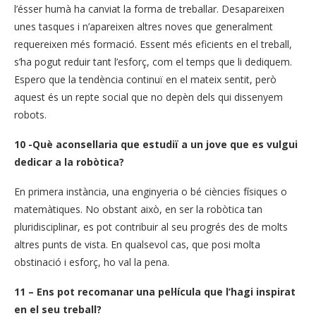
l’ésser humà ha canviat la forma de treballar. Desapareixen
unes tasques i n’apareixen altres noves que generalment
requereixen més formació. Essent més eficients en el treball,
s’ha pogut reduir tant l’esforç, com el temps que li dediquem.
Espero que la tendència continuï en el mateix sentit, però
aquest és un repte social que no depèn dels qui dissenyem
robots.
10 -Què aconsellaria que estudiï a un jove que es vulgui
dedicar a la robòtica?
En primera instància, una enginyeria o bé ciències físiques o
matemàtiques. No obstant això, en ser la robòtica tan
pluridisciplinar, es pot contribuir al seu progrés des de molts
altres punts de vista. En qualsevol cas, que posi molta
obstinació i esforç, ho val la pena.
11 – Ens pot recomanar una pel·lícula que l’hagi inspirat
en el seu treball?