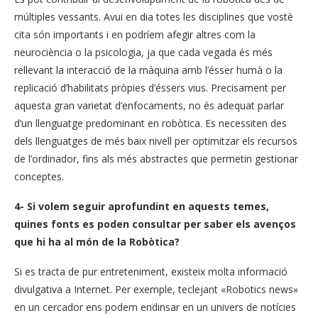
múltiples vessants. Avui en dia totes les disciplines que vostè
cita són importants i en podríem afegir altres com la
neurociència o la psicologia, ja que cada vegada és més
rellevant la interacció de la màquina amb l’ésser humà o la
replicació d’habilitats pròpies d’éssers vius. Precisament per
aquesta gran varietat d’enfocaments, no és adequat parlar
d’un llenguatge predominant en robòtica. Es necessiten des
dels llenguatges de més baix nivell per optimitzar els recursos
de l’ordinador, fins als més abstractes que permetin gestionar
conceptes.
4- Si volem seguir aprofundint en aquests temes,
quines fonts es poden consultar per saber els avenços
que hi ha al món de la Robòtica?
Si es tracta de pur entreteniment, existeix molta informació
divulgativa a Internet. Per exemple, teclejant «Robotics news»
en un cercador ens podem endinsar en un univers de notícies