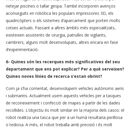
netejar piscines o tallar gespa. També incorporen avenços
aconseguits en robòtica les populars impressores 3D, els
quadricòpters o els sistemes d’aparcament que porten molts
cotxes actuals. Passant a altres àmbits més especialitzats,
existeixen assistents de cirurgia, patrulles de vigilants,
cambrers, alguns molt desenvolupats, altres encara en fase
d’experimentació.
6- Quines són les recerques més significatives del seu
departament que ens pot explicar? Per a què serveixen?
Quines noves línies de recerca s’estan obrint?
Com ja s’ha comentat, desenvolupem vehicles autònoms aeris
i submarins. Actualment usem aquests vehicles per a tasques
de reconeixement i confecció de mapes a partir de les dades
recollides. L’objectiu és molt similar en la majoria dels casos: el
robot realitza una tasca que per a un humà resultaria perillosa
o tediosa. A més, el robot treballa amb precisió i és molt