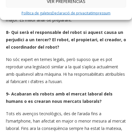
VER PREFERENCIAS
Afortunadament, l’esperança de vida ha augmentat molt i el
nombre de persones que necessita ajuda és cada vegada
Política de galetes
Declaració de privacitat
Impressum
major. És millor anar-se preparant.
8- Qui serà el responsable del robot si aquest causa un
perjudici a un tercer? El robot, el propietari, el creador, o
el coordinador del robot?
No sóc expert en temes legals, però suposo que es pot
reproduir una legislació similar a la qual s’aplica actualment
amb qualsevol altra màquina. Hi ha responsabilitats atribuïbles
al fabricant i d’altres a l’usuari.
9- Acabaran els robots amb el mercat laboral dels
humans o es crearan nous mercats laborals?
Tots els avenços tecnològics, des de l’arada fins a
l’smartphone, han afectat en major o menor mesura al mercat
laboral. Fins ara la conseqüència sempre ha estat la mateixa,