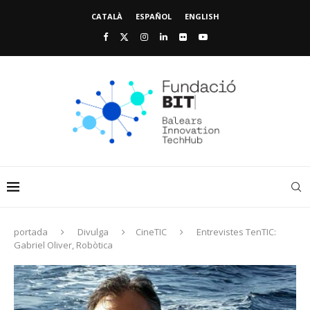
CATALÀ
ESPAÑOL
ENGLISH
portada
Divulga
CineTIC
Entrevistes TenTIC:
Gabriel Oliver, Robòtica