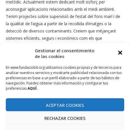
metòdic. Actualment estem dedicant molt esforç per
aconseguir aplicacions relacionades amb el medi ambient.
Tenim projectes sobre supervisió de l’estat del fons marí i de
la qualitat de l’aigua a partir de la recollida d’imatges o la
detecció de diversos contaminants. Creiem que mitjançant
sistemes eficients, segurs i econòmics com els que
dissenyem, tota la societat pot sortir beneficiada.
Gestionar el consentimiento
de las cookies
7- Pensa que la robòtica pot arribar a suplir els humans
en l’assistència personal o en l’acompanyament contra
En www.fundaciobit.org utilizamos cookies propias y de terceros para
la solitud, tal com ho il·lustra la pel·lícula «Un amic per a
analizar nuestros servicios y mostrarte publicidad relacionada con tus
preferencias en base a un perfil elaborado a partir de tus hábitos de
Frank»?
navegación. Puedes obtener más información y configurar tus
preferencias
AQUÍ.
No hi ha dubte que algunes cures assistencials són físicament
esgotadores i, per tant, l’ajuda robotitzada és positiva. En
ACEPTAR COOKIES
canvi, reemplaçar un humà per un robot en tasques de
companyia és molt més complex tècnicament i genera més
RECHAZAR COOKIES
dubtes personals. En qualsevol cas, penso que un bon robot
sempre serà millor alternativa que la solitud no desitjada.