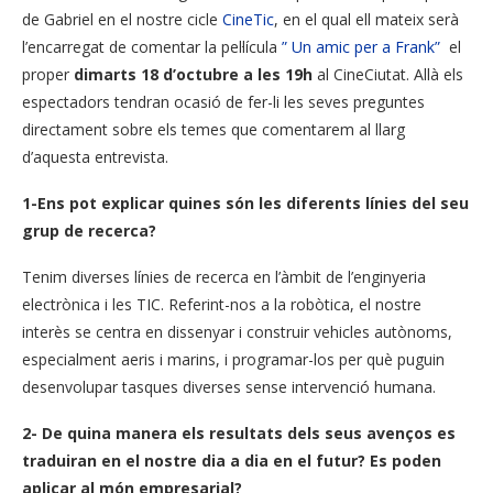
de Gabriel en el nostre cicle
CineTic
, en el qual ell mateix serà
l’encarregat de comentar la pel·lícula
” Un amic per a Frank”
el
proper
dimarts 18 d’octubre a les 19h
al CineCiutat. Allà els
espectadors tendran ocasió de fer-li les seves preguntes
directament sobre els temes que comentarem al llarg
d’aquesta entrevista.
1-Ens pot explicar quines són les diferents línies del seu
grup de recerca?
Tenim diverses línies de recerca en l’àmbit de l’enginyeria
electrònica i les TIC. Referint-nos a la robòtica, el nostre
interès se centra en dissenyar i construir vehicles autònoms,
especialment aeris i marins, i programar-los per què puguin
desenvolupar tasques diverses sense intervenció humana.
2- De quina manera els resultats dels seus avenços es
traduiran en el nostre dia a dia en el futur? Es poden
aplicar al món empresarial?