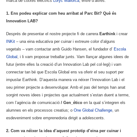
marca de cotxes elèctrics
Loryc Mallorca
, entre d’altres.
1. Ens podeu explicar com heu arribat al Parc Bit? Què és
Innovation LAB?
Després de presentar el nostre projecte fi de carrera
Earthink
i crear
INKit
– una eina educativa per cuinar i extreure color d’alguns
vegetals – vam contactar amb Guido Hansen, el fundador d’
Escola
Global
, i li vam proposar treballar junts. Vam llançar algunes idees de
futur (entre elles la creació d’un Innovation Lab pel col·legi) i vam
connectar tan bé que Escola Global ens va oferir el seu suport per
impuslar Earthink. D’aquesta manera va néixer l’Innovation Lab i el
seu primer projecte a desenvolupar. Amb el pas del temps han anat
sorgint noves idees i projectes que actualment s’estan duent a terme,
com l’agència de comunicació
/ Gen_ético
en la qual s’integren els
alumnes en els processos creatius; o
One Global Challenge
, un
esdeveniment sobre emprenedoria dirigit a adolescents.
2. Com va néixer la idea d’aquest prototip d’eina per cuinar i