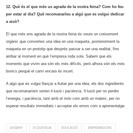
12. Què és el que més us agrada de la vostra feina? Com ho feu
per estar al dia? Què recomanaríeu a algú que es vulgui dedicar
a això?
El que més ens agrada de la nostra feina és veure un creixement
orgànic que converteix una idea en una maqueta, posteriorment la
maqueta en un prototip que després passar a ser una realitat, fins
arribar al moment en què l’empresa roda sola. Sabem que els
moments que vivim ara són els més difícils, però alhora són els més
bonics perquè el camí encara és incert.
A algú que es vulgui llançar a lluitar per una idea, els dos ingredients
que recomanaríem serien il·lusió i paciència. Il·lusió per no perdre
l’energia, i paciència, tant amb el món com amb un mateix, per no
esperar resultats immediats i acceptar els errors com a aprenentatge.
DISSENY
ECODESIGN
EDUCACIÓ
EMPRENEDORS