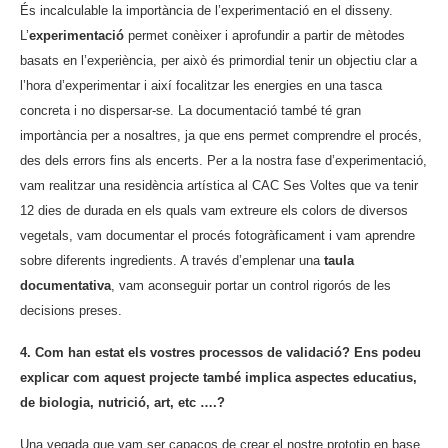
És incalculable la importància de l’experimentació en el disseny.
L’
experimentació
permet conèixer i aprofundir a partir de mètodes
basats en l’experiència, per això és primordial tenir un objectiu clar a
l’hora d’experimentar i així focalitzar les energies en una tasca
concreta i no dispersar-se. La documentació també té gran
importància per a nosaltres, ja que ens permet comprendre el procés,
des dels errors fins als encerts. Per a la nostra fase d’experimentació,
vam realitzar una residència artística al CAC Ses Voltes que va tenir
12 dies de durada en els quals vam extreure els colors de diversos
vegetals, vam documentar el procés fotogràficament i vam aprendre
sobre diferents ingredients. A través d’emplenar una
taula
documentativa
, vam aconseguir portar un control rigorós de les
decisions preses.
4. Com han estat els vostres processos de validació? Ens podeu
explicar com aquest projecte també implica aspectes educatius,
de biologia, nutrició, art, etc ….?
Una vegada que vam ser capaços de crear el nostre prototip en base