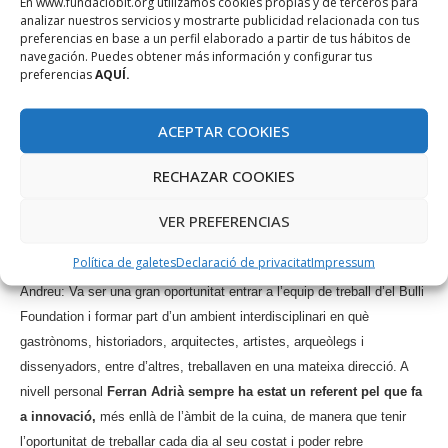
En www.fundaciobit.org utilizamos cookies propias y de terceros para
respecte al medi ambient, ha de ser una evidència per a nosaltres, ja
analizar nuestros servicios y mostrarte publicidad relacionada con tus
preferencias en base a un perfil elaborado a partir de tus hábitos de
que, en cas contrari, estam atacant-nos a nosaltres mateixos.
navegación. Puedes obtener más información y configurar tus
preferencias
AQUÍ.
El que més ens agradaria és arribar a inspirar servint com a exemple.
Pensam que el que cal és fer una revisió general per qüestionar com
ACEPTAR COOKIES
es vénen fent les coses i avaluar si l’impacte que tenen és positiu o
negatiu, i d’acord a això actuar. Però no ens considerem en posició de
RECHAZAR COOKIES
jutjar més que els nostres propis actes.
VER PREFERENCIAS
7. Com va ser la vostra experiència a el BulliFoundation i com
això us va portar fins a Buenos Aires?
Política de galetes
Declaració de privacitat
Impressum
Andreu: Va ser una gran oportunitat entrar a l’equip de treball d’el Bulli
Foundation i formar part d’un ambient interdisciplinari en què
gastrònoms, historiadors, arquitectes, artistes, arqueòlegs i
dissenyadors, entre d’altres, treballaven en una mateixa direcció. A
nivell personal
Ferran Adrià sempre ha estat un referent pel que fa
a innovació,
més enllà de l’àmbit de la cuina, de manera que tenir
l’oportunitat de treballar cada dia al seu costat i poder rebre