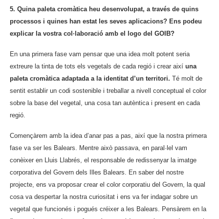
5. Quina paleta cromàtica heu desenvolupat, a través de quins
processos i quines han estat les seves aplicacions? Ens podeu
explicar la vostra col·laboració amb el logo del GOIB?
En una primera fase vam pensar que una idea molt potent seria
extreure la tinta de tots els vegetals de cada regió i crear així
una
paleta cromàtica adaptada a la identitat d’un territori.
Té molt de
sentit establir un codi sostenible i treballar a nivell conceptual el color
sobre la base del vegetal, una cosa tan autèntica i present en cada
regió.
Començàrem amb la idea d’anar pas a pas, així que la nostra primera
fase va ser les Balears. Mentre això passava, en paral·lel vam
conèixer en Lluis Llabrés, el responsable de redissenyar la imatge
corporativa del Govern dels Illes Balears. En saber del nostre
projecte, ens va proposar crear el color corporatiu del Govern, la qual
cosa va despertar la nostra curiositat i ens va fer indagar sobre un
vegetal que funcionés i pogués créixer a les Balears. Pensàrem en la