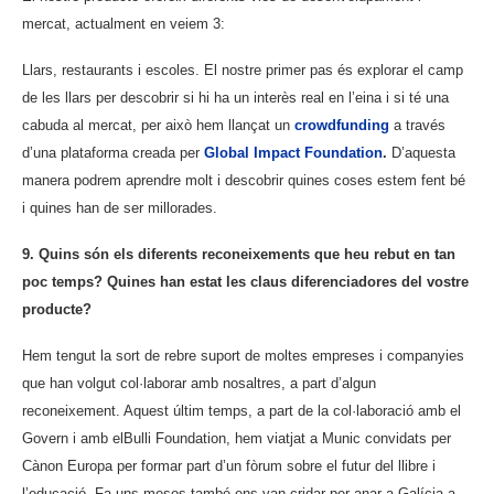
mercat, actualment en veiem 3:
Llars, restaurants i escoles. El nostre primer pas és explorar el camp
de les llars per descobrir si hi ha un interès real en l’eina i si té una
cabuda al mercat, per això hem llançat un
crowdfunding
a través
d’una plataforma creada per
Global Impact Foundation
.
D’aquesta
manera podrem aprendre molt i descobrir quines coses estem fent bé
i quines han de ser millorades.
9. Quins són els diferents reconeixements que heu rebut en tan
poc temps? Quines han estat les claus diferenciadores del vostre
producte?
Hem tengut la sort de rebre suport de moltes empreses i companyies
que han volgut col·laborar amb nosaltres, a part d’algun
reconeixement. Aquest últim temps, a part de la col·laboració amb el
Govern i amb elBulli Foundation, hem viatjat a Munic convidats per
Cànon Europa per formar part d’un fòrum sobre el futur del llibre i
l’educació. Fa uns mesos també ens van cridar per anar a Galícia a