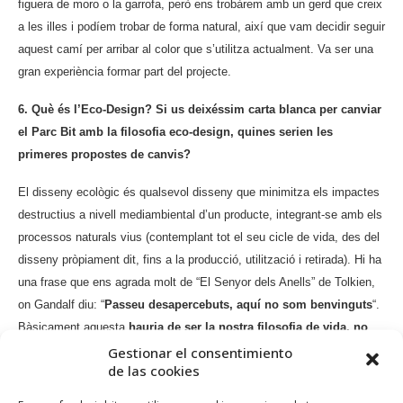
figuera de moro o la garrofa, però ens trobàrem amb un gerd que creix
a les illes i podíem trobar de forma natural, així que vam decidir seguir
aquest camí per arribar al color que s’utilitza actualment. Va ser una
gran experiència formar part del projecte.
6. Què és l’Eco-Design? Si us deixéssim carta blanca per canviar
el Parc Bit amb la filosofia eco-design, quines serien les
primeres propostes de canvis?
El disseny ecològic és qualsevol disseny que minimitza els impactes
destructius a nivell mediambiental d’un producte, integrant-se amb els
processos naturals vius (contemplant tot el seu cicle de vida, des del
disseny pròpiament dit, fins a la producció, utilització i retirada). Hi ha
una frase que ens agrada molt de “El Senyor dels Anells” de Tolkien,
on Gandalf diu: “
Passeu desapercebuts, aquí no som benvinguts
“.
Bàsicament aquesta
hauria de ser la nostra filosofia de vida, no
deixar empremta
per allà per on anem. D’aquesta manera se’ns
Gestionar el consentimiento
de las cookies
planteja la necessitat d’anar eliminant poc a poc el prefix “Eco” perquè
la paraula “disseny” en sí mateixa dugui integrats els valors de