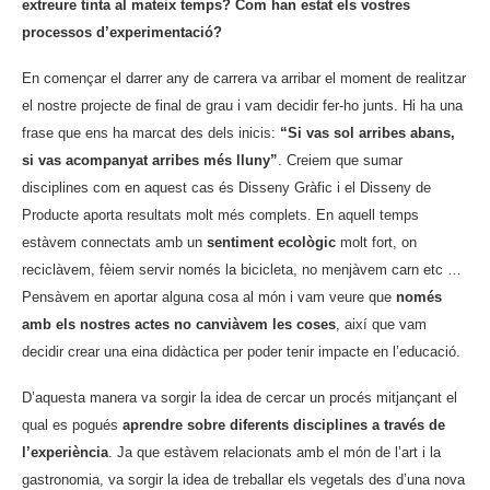
extreure tinta al mateix temps? Com han estat els vostres
processos d’experimentació?
En començar el darrer any de carrera va arribar el moment de realitzar
el nostre projecte de final de grau i vam decidir fer-ho junts. Hi ha una
frase que ens ha marcat des dels inicis:
“Si vas sol arribes abans,
si vas acompanyat arribes més lluny”
. Creiem que sumar
disciplines com en aquest cas és Disseny Gràfic i el Disseny de
Producte aporta resultats molt més complets. En aquell temps
estàvem connectats amb un
sentiment ecològic
molt fort, on
reciclàvem, fèiem servir només la bicicleta, no menjàvem carn etc …
Pensàvem en aportar alguna cosa al món i vam veure que
només
amb els nostres actes no canviàvem les coses
, així que vam
decidir crear una eina didàctica per poder tenir impacte en l’educació.
D’aquesta manera va sorgir la idea de cercar un procés mitjançant el
qual es pogués
aprendre sobre diferents disciplines a través de
l’experiència
. Ja que estàvem relacionats amb el món de l’art i la
gastronomia, va sorgir la idea de treballar els vegetals des d’una nova