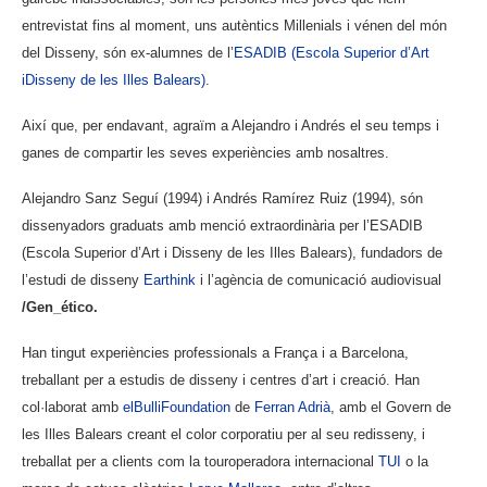
entrevistat fins al moment, uns autèntics Millenials i vénen del món
del Disseny, són ex-alumnes de l’
ESADIB (Escola Superior d’Art
iDisseny de les Illes Balears)
.
Així que, per endavant, agraïm a Alejandro i Andrés el seu temps i
ganes de compartir les seves experiències amb nosaltres.
Alejandro Sanz Seguí (1994) i Andrés Ramírez Ruiz (1994), són
dissenyadors graduats amb menció extraordinària per l’ESADIB
(Escola Superior d’Art i Disseny de les Illes Balears), fundadors de
l’estudi de disseny
Earthink
i l’agència de comunicació audiovisual
/Gen_ético.
Han tingut experiències professionals a França i a Barcelona, ​​
treballant per a estudis de disseny i centres d’art i creació. Han
col·laborat amb
elBulliFoundation
de
Ferran Adrià
, amb el Govern de
les Illes Balears creant el color corporatiu per al seu redisseny, i
treballat per a clients com la touroperadora internacional
TUI
o la