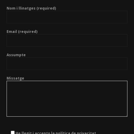
Nom i llinatges (required)
Email (required)
Assumpte
Missatge
He llegit i accepto la política de privacitat.