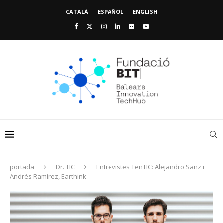
CATALÀ
ESPAÑOL
ENGLISH
portada
Dr. TIC
Entrevistes TenTIC: Alejandro Sanz i
Andrés Ramírez, Earthink