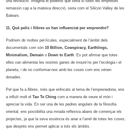
una revolució. Imagina el poderós que seria si totes les empreses
remassin cap a la mateixa direcció, seria com el Silicon Valley de les
Balears.
11. Què pelis i llibres us han influenciat per emprendre?
Podríem dir moltes pel·lícules, especialment de l’àmbit dels
documentals com són
10 Billion, Cowspiracy, Earthlings,
Minimalism, Demain
o
Down to Earth
. Es pot afirmar que totes
elles van alimentar les nostres ganes de moure’ns per l’ecologia i el
planeta, i de no conformar-nos amb les coses com ens vénen
donades.
Pel que fa a llibres, més que enfocats al tema de l’emprenedoria, ens
a influït molt el
Tao Te Ching
com a manera de veure el món i
apreciar la vida. En ser una de les pedres angulars de la filosofia
oriental, ens possibilita una mirada reflexiva abans de començar els
projectes, ja que la seva essència és anar a l’arrel de totes les coses,
que després ens permet aplicar a tots els àmbits.