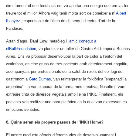
directament el seu feedback em va aportar una energia que em va fer
treure tot el millor. Alhora vaig tenir molta sort de conèixer a n’
Albert
Ibanyez
,responsable de l’àrea de disseny i director d’art de la
Fundació.
Arran d’aquí,
Dani Low
, neuròleg i
amic conegut a
elBulliFoundation,
va plantejar un taller de Gastro-Art teràpia a Buenos
Aires. Ens va proposar desenvolupar la part de color a l’entorn del
workshop, on cinc grups de tres pacients amb deteriorament cognitiu,
acompanyats per professionals de la salut de i xefs del col·legi de
gastronomia
Gato Dumas
, van reinterpretar la folklòrica “empanadilla
argentina” i la van elaborar de la forma més creativa. Nosaltres vam
extreure tinta de diversos vegetals amb l’eina INKit. Finalment, els
pacients van realitzar una obra pictòrica en la qual van expressar les
emocions sentides.
8. Quins seran els propers passos de l’INKit Home?
El nostre producte ofereix diferents vies de desenvolupament i