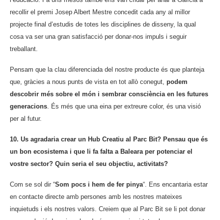
recollir el premi Josep Albert Mestre concedit cada any al millor
projecte final d’estudis de totes les disciplines de disseny, la qual
cosa va ser una gran satisfacció per donar-nos impuls i seguir
treballant.
Pensam que la clau diferenciada del nostre producte és que planteja
que, gràcies a nous punts de vista en tot allò conegut,
podem
descobrir més sobre el món i sembrar consciència en les futures
generacions
. És més que una eina per extreure color, és una visió
per al futur.
10. Us agradaria crear un Hub Creatiu al Parc Bit? Pensau que és
un bon ecosistema i que li fa falta a Baleara per potenciar el
vostre sector? Quin seria el seu objectiu, activitats?
Com se sol dir “
Som pocs i hem de fer pinya
“. Ens encantaria estar
en contacte directe amb persones amb les nostres mateixes
inquietuds i els nostres valors. Creiem que al Parc Bit se li pot donar