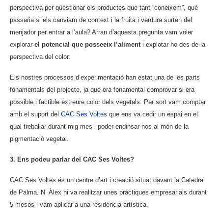
perspectiva per qüestionar els productes que tant “coneixem”, què
passaria si els canviam de context i la fruita i verdura surten del
menjador per entrar a l’aula? Arran d’aquesta pregunta vam voler
explorar
el potencial que posseeix l’aliment
i explotar-ho des de la
perspectiva del color.
Els nostres processos d’experimentació han estat una de les parts
fonamentals del projecte, ja que era fonamental comprovar si era
possible i factible extreure color dels vegetals. Per sort vam comptar
amb el suport del
CAC Ses Voltes
que ens va cedir un espai en el
qual treballar durant mig mes i poder endinsar-nos al món de la
pigmentació vegetal.
3. Ens podeu parlar del CAC Ses Voltes?
CAC Ses Voltes és un centre d’art i creació situat davant la Catedral
de Palma. N’ Àlex hi va realitzar unes pràctiques empresarials durant
5 mesos i vam aplicar a una residència artística.