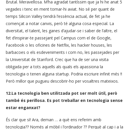
Brutal
.
Meravellosa
.
M’ha
agradat
tantíssim
que ja hi he
anat
5
vegades
i
tenc
en ment
tornar-hi
aviat.
No sé per
quant de
temps
Silicon
Valley
tendrà
l’essència
actual
, de fet
ja he
començat a
notar canvis
,
però
té
alguna cosa especial.
La
diversitat
, el talent,
les
ganes d’
ajudar-se i
saber
de l’altre,
el
fet
d’
inspirar-te
passejant
pel Campus
com el de Google
,
Facebook
o
les
oficines
de Netflix,
les
hacker
houses,
les
barbacoes
o els
esdeveniments i
com no
, les passejades
per
la
Universitat de Stanford.
Crec que
ha de ser una
visita
obligada
per a tots
aquells als quals
els apassiona
la
tecnologia
o tenen
alguna
startup
.
Podria
escriure
infinit
més
!!
Però
millor que
pugueu
descobrir-ho per
vosaltres
mateixos
.
12.La tecnologia ben utilitzada pot ser molt útil, però
també és perillosa. Es pot treballar en tecnologia sense
estar enganxat?
És clar
que sí
!
Ara
,
deman
…
a què ens
referim
amb
tecnologia
??
Només al
mòbil
i l’ordinador
??
Perquè al cap i a
la