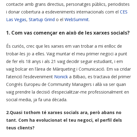
contacte amb grans directius
, personatges
públics, periodistes
i donar cobertura a esdeveniments
internacionals
com el
CES
Las Vegas
,
Startup Grind
o el
WebSummit
.
1. Com vas començar en això de les xarxes socials?
És curiós, crec que les xarxes em van trobar a mi enlloc de
trobar-les jo a elles. Vaig muntar el meu primer negoci a punt
de fer els 18 anys i als 21 vaig decidir seguir estudiant, i em
vaig bolcar en l’àrea de Màrqueting i Comunicació. Em va cridar
l’atenció l’esdeveniment
Nonick
a Bilbao, es tractava del primer
Congrés Europeu de Community Managers i allà va ser quan
vaig prendre la decisió d’especialitzar-me professionalment en
social media, ja fa una dècada.
2.Quasi tothom té xarxes socials ara, però abans no
tant. Com ha evolucionat el teu negoci, el perfil dels
teus clients?