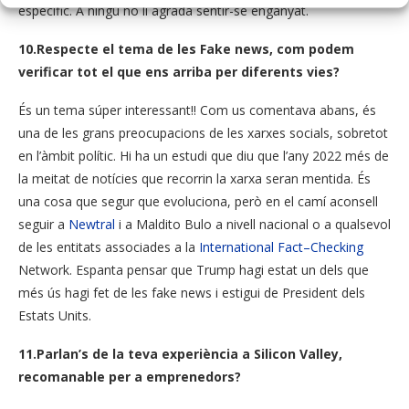
específic.
A ningú
no
li
agrada
sentir-se enganyat
.
10.Respecte el tema de les Fake news, com podem
verificar tot el que ens arriba per diferents vies?
És un tema
súper
interessant
!!
Com
us
comentava
abans,
és
una de
les
grans
preocupacions
de les
xarxes
socials
, sobretot
en
l’àmbit
polític.
Hi ha un
estudi
que diu
que l’any
2022
més
de
la meitat
de notícies que
recorrin la
xarxa seran
mentida.
És
una cosa
que segur que
evoluciona,
però en el camí
aconsell
seguir
a
Newtral
i
a
Mal
dito
Bulo
a nivell nacional o
a
qualsevol
de
les
entitats
associades a la
International
Fact
–
Checking
Network.
Espanta
pensar que
Trump
hagi
estat un dels
que
més ús hagi
fet
de
les
fake
news
i estigui
de President
dels
Estats
Units.
11.Parlan’s de la teva experiència a Silicon Valley,
recomanable per a emprenedors?