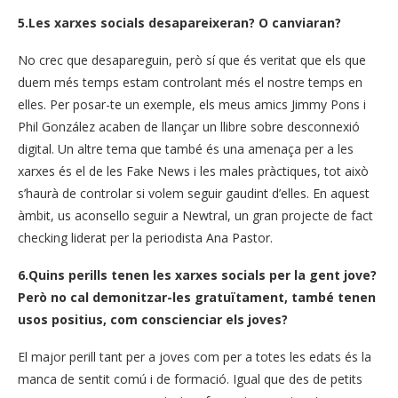
5.Les xarxes socials desapareixeran? O canviaran?
No crec que desapareguin, però sí que és veritat que els que
duem més temps estam controlant més el nostre temps en
elles. Per posar-te un exemple, els meus amics Jimmy Pons i
Phil González acaben de llançar un llibre sobre desconnexió
digital. Un altre tema que també és una amenaça per a les
xarxes és el de les Fake News i les males pràctiques, tot això
s’haurà de controlar si volem seguir gaudint d’elles. En aquest
àmbit, us aconsello seguir a Newtral, un gran projecte de fact
checking liderat per la periodista Ana Pastor.
6.Quins perills tenen les xarxes socials per la gent jove?
Però no cal demonitzar-les gratuïtament, també tenen
usos positius, com conscienciar els joves?
El major perill tant per a joves com per a totes les edats és la
manca de sentit comú i de formació. Igual que des de petits