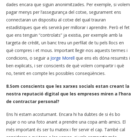
dades encara que siguin anonimitzades. Per exemple, si volem
pagar menys per l’assegurança del cotxe, segurament ens
connectaran un dispositiu al cotxe del qual trauran
estadístiques que els servirà per millorar i aprendre. Però el fet
que ens tenguin “controlats” ja existia, per exemple amb la
targeta de crèdit, un banc treu un perfilat de tu pels llocs en
què compres i et mous. Important llegir-nos aquests termes i
condicions, o seguir a
Jorge Morell
que ens els dóna resumits i
ben explicats, i ser conscients de què volem compartir i què
no, tenint en compte les possibles conseqüències.
8.Som conscients que les xarxes socials estan creant la
nostra reputació digital que les empreses miren a l’hora
de contractar personal?
Ens hi estam acostumant. Encara hi ha dubtes de si és bo
pujar o no una foto anant a prendre una copa amb amics. El
més important és ser tu mateix i fer servir el cap. També cal