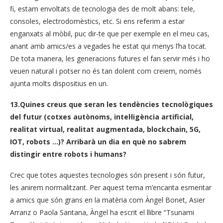
fi,
estam
envoltats
de tecnologia
des de molt abans
:
tele,
consoles
, electrodomèstics,
etc.
Si ens
referim
a estar
enganxats
al mòbil,
puc
dir-te
que per exemple
en el meu cas
,
anant
amb
amics
/es a
vegades he
estat qui
menys
l’
ha
tocat.
De tota manera,
les
generacions
futures
el fan servir
més
i
ho
veuen
natural i
potser no és tan
dolent com
creiem,
només
ajunta
molts dispositius
en un.
13.Quines creus que seran les tendències tecnològiques
del futur (cotxes autònoms, intel·ligència artificial,
realitat virtual, realitat augmentada, blockchain, 5G,
IOT, robots …)? Arribarà un dia en què no sabrem
distingir entre robots i humans?
Crec
que totes aquestes
tecnologies són
present
i
són
futur
,
les
anirem
normalitzant.
Per
aquest tema
m’encanta
esmentar
a amics que
són
grans
en la matèria com
Àngel
Bonet
,
Asier
Arranz
o
Paola
Santana,
Àngel
ha escrit el
llibre
“
Tsunami