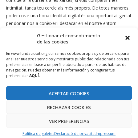
considerar a qui tens a les xarxes, si vols compartir més
intimitat, tanca teu cercle als més propers. De totes maneres,
poder crear una bona identitat digital és una oportunitat genial
per donar-nos a conèixer i destacar en el nostre entorn
professional.
Gestionar el consentimiento
de las cookies
9.Parlem del fenomen dels influencers. Som conscients
que estan fent publicitat?
En www.fundaciobit.org utilizamos cookies propias y de terceros para
analizar nuestros servicios y mostrarte publicidad relacionada con tus
L’influencer màrqueting no ha nascut amb les xarxes.
preferencias en base a un perfil elaborado a partir de tus hábitos de
navegación. Puedes obtener más información y configurar tus
Periodistes, esportistes, actors i actrius, models, i altres
preferencias
AQUÍ.
personatges públics han estat prescriptors de marques durant
molt de temps. Això s’ha traslladat a les xarxes socials. Les
ACEPTAR COOKIES
xarxes com a tals ja no tenen aquesta essència pura del
principi, de ser un canal de comunicació i ja, per la qual cosa
RECHAZAR COOKIES
hem d’entendre que les marques vulguin amplificar els seus
missatges mitjançant aquests prescriptors. En aquest cas, el
VER PREFERENCIAS
que aconsellaria tant a marques com a influencers és la
Política de galetes
Declaració de privacitat
Impressum
transparència, senyalitzant-ho al copy amb algun
hashtag