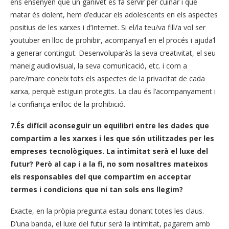
ens ensenyen que un ganivet es fa servir per cuinar i que
matar és dolent, hem d’educar els adolescents en els aspectes
positius de les xarxes i d’Internet. Si el/la teu/va fill/a vol ser
youtuber en lloc de prohibir, acompanya’l en el procés i ajuda’l
a generar contingut. Desenvoluparàs la seva creativitat, el seu
maneig audiovisual, la seva comunicació, etc. i com a
pare/mare coneix tots els aspectes de la privacitat de cada
xarxa, perquè estiguin protegits. La clau és l’acompanyament i
la confiança enlloc de la prohibició.
7.És difícil aconseguir un equilibri entre les dades que
compartim a les xarxes i les que són utilitzades per les
empreses tecnològiques. La intimitat serà el luxe del
futur? Però al cap i a la fi, no som nosaltres mateixos
els responsables del que compartim en acceptar
termes i condicions que ni tan sols ens llegim?
Exacte, en la pròpia pregunta estau donant totes les claus.
D’una banda, el luxe del futur serà la intimitat, pagarem amb