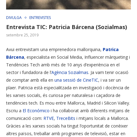
DIVULGA
ENTREVISTES
Entrevista TIC: Patricia Bárcena (Sozialmas)
setembre 25, 2019
Avui
entrevistam
una
emprenedora
mallorquina,
Patrica
Bárcena
, especialista en Social Media, Influencer màrqueting i
Tendències Tech amb més de 10 anys d’experiència en el
sector i fundadora de l’
Agència Sozialmas
. Ja vam tenir ocasió
de comptar amb ella en
una sessió de CineTIC
, i va ser un
plaer. Patricia està especialitzada
en investigació
i docència de
les xarxes socials, és curiosa per naturalesa i
caçadora
de
tendències
tech. Es mou entre Mallorca, Madrid i Silicon Valley.
Escriu
a
El Económico
i ha col·laborat amb diferents mitjans de
comunicació
com:
RTVE
,
TreceBits
i mitjans locals a Mallorca.
Gràcies a les
xarxes
socials
ha tingut l’oportunitat de conèixer
altres països, treballar
amb programes
de televisió, estar en