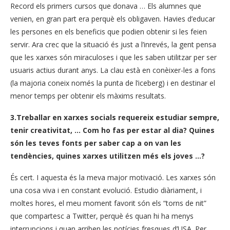
Record els primers cursos que donava … Els alumnes que
venien, en gran part era perquè els obligaven. Havies d’educar
les persones en els beneficis que podien obtenir si les feien
servir. Ara crec que la situació és just a l’inrevés, la gent pensa
que les xarxes són miraculoses i que les saben utilitzar per ser
usuaris actius durant anys. La clau està en conèixer-les a fons
(la majoria coneix només la punta de l’iceberg) i en destinar el
menor temps per obtenir els màxims resultats.
3.Treballar en xarxes socials requereix estudiar sempre,
tenir creativitat, … Com ho fas per estar al dia? Quines
són les teves fonts per saber cap a on van les
tendències, quines xarxes utilitzen més els joves …?
És cert. I aquesta és la meva major motivació. Les xarxes són
una cosa viva i en constant evolució. Estudio diàriament, i
moltes hores, el meu moment favorit són els “torns de nit”
que compartesc a Twitter, perquè és quan hi ha menys
interrupcions i quan arriben les notícies fresques d’USA. Per