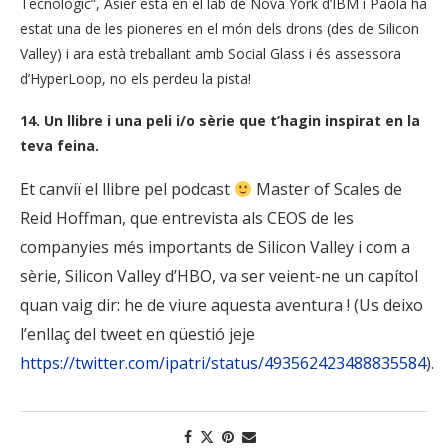
Tecnològic”
, Asier
està en el
lab
de Nova
York
d’IBM
i Paola
ha
estat una de
les
pioneres en
el món dels
drons
(
des de
Silicon
Valley
)
i
ara
està
treballant amb
Social
Glass i
és
assessora
d’H
yperLoop
,
no els
perdeu
la pista
!
14. Un llibre i una peli i/o sèrie que t’hagin inspirat en la
teva feina.
Et canviï el llibre pel podcast
Master of Scales de
Reid Hoffman, que entrevista als CEOS de les
companyies més importants de Silicon Valley i com a
sèrie, Silicon Valley d’HBO, va ser veient-ne un capítol
quan vaig dir: he de viure aquesta aventura ! (Us deixo
l’enllaç del tweet en qüestió jeje
https://twitter.com/ipatri/status/493562423488835584
).