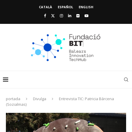
CATALÀ
ESPAÑOL
ENGLISH
portada
Divulga
Entrevista TIC: Patricia Bárcena
(Sozialmas)