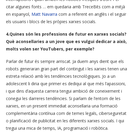
citar algunes fonts … em quedaria amb TreceBits com a mitjà
en espanyol,
Matt Navarra
com a referent en anglès i el seguir
els usuaris i blocs de les pròpies xarxes socials.
4.Quines són les professions de futur en xarxes socials?
Què aconsellaries a un jove que es vulgui dedicar a això,
molts volen ser YouTubers, per exemple?
Parlar de futur és sempre arriscat. Ja duem anys dient que els
robots generaran gran part del contingut i les xarxes tenen una
estreta relació amb les tendències tecnològiques. Jo a un
adolescent li diria que primer es dediqui al que més l’apassioni,
i que dins d’aquesta carrera tengui ambició de coneixement i
conegui les darreres tendències. Si parlam de l’entorn de les
xarxes, en un present immediat aconsellaria una formació
complementària contínua com de temes legals, ciberseguretat
o planificació de publicitat en les diferents xarxes socials. I qui
tregui una mica de temps, IA, programació i robòtica.