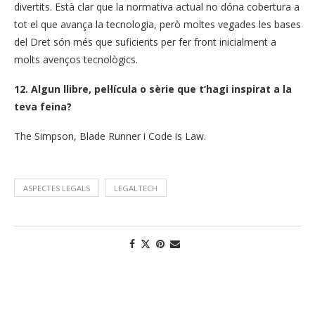
divertits. Està clar que la normativa actual no dóna cobertura a
tot el que avança la tecnologia, però moltes vegades les bases
del Dret són més que suficients per fer front inicialment a
molts avenços tecnològics.
12. Algun llibre, pel·lícula o sèrie que t’hagi inspirat a la
teva feina?
The Simpson, Blade Runner i Code is Law.
ASPECTES LEGALS
LEGALTECH