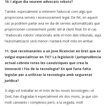
10. I algun dia veurem advocats robots?
També, especialment si entenem l’advocat com algú que
proporciona serveis i assessorament legal. De fet, en aquest
cas ja podríem parlar avui en dia de serveis automatitzats que
proporcionen coneixement jurídic útil al client final. En el cas
“d’advocats robots” relacionats amb el món dels tribunals, aquí
l’automatització serà menor i tardarà molt més en arribar.
11. Què recomanaries a un jove llicenciat en Dret que es
vulgui especialitzar en TIC? La legislació i jurisprudència
actual cobreix totes les casuístiques que crea la
innovació i l’ús de la tecnologia? En què faria falta
legislar per a utilitzar la tecnologia amb seguretat
jurídica?
Si algú vol treballar en el món de les noves tecnologies i el
Dret, han d’agradar-li especialment els dos mons, ja que són
molt canviants i complexos però, a la vegada, molt