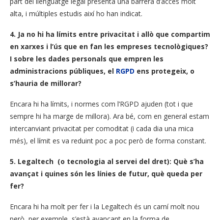
part del llenguatge legal presenta una barrera d’accés molt
alta, i múltiples estudis així ho han indicat.
4. Ja no hi ha límits entre privacitat i allò que compartim
en xarxes i l’ús que en fan les empreses tecnològiques?
I sobre les dades personals que empren les
administracions públiques, el
RGPD
ens protegeix, o
s’hauria de millorar?
Encara hi ha límits, i normes com l’RGPD ajuden (tot i que
sempre hi ha marge de millora). Ara bé, com en general estam
intercanviant privacitat per comoditat (i cada dia una mica
més), el límit es va reduint poc a poc però de forma constant.
5. Legaltech (o tecnologia al servei del dret): Què s’ha
avançat i quines són les línies de futur, què queda per
fer?
Encara hi ha molt per fer i la Legaltech és un camí molt nou
però, per exemple, s’està avançant en la forma de