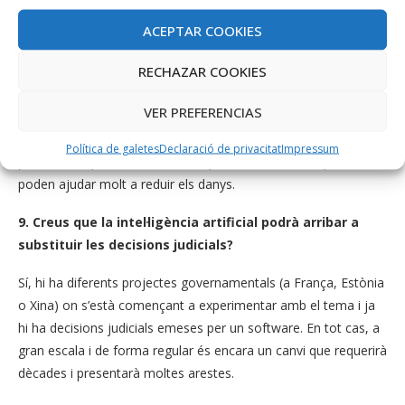
de la ciberseguretat? Com es pot fer front als hackers
ACEPTAR COOKIES
legalment?
RECHAZAR COOKIES
En aquest cas està clar que és millor prevenir que curar. Però
una vegada que s’ha produït el problema, que pot ser molt
VER PREFERENCIAS
gran i hem hagut d’assessorar en alguns d’aquests casos, tres
coses tan bàsiques com canviar contrasenyes, avisar al banc i
Política de galetes
Declaració de privacitat
Impressum
proveïdors i posar denúncia a la policia el més aviat possible,
poden ajudar molt a reduir els danys.
9. Creus que la intel·ligència artificial podrà arribar a
substituir les decisions judicials?
Sí, hi ha diferents projectes governamentals (a França, Estònia
o Xina) on s’està començant a experimentar amb el tema i ja
hi ha decisions judicials emeses per un software. En tot cas, a
gran escala i de forma regular és encara un canvi que requerirà
dècades i presentarà moltes arestes.