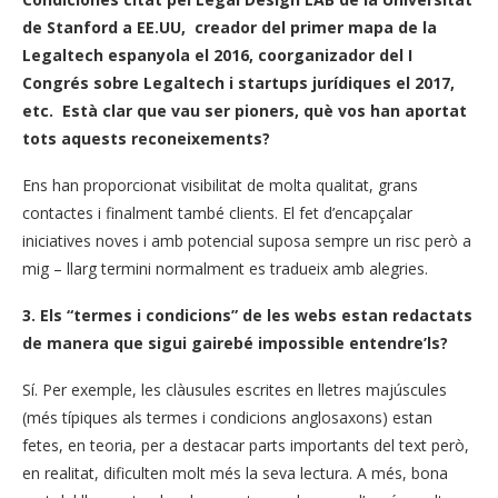
de Stanford a EE.UU, creador del primer mapa de la
Legaltech espanyola el 2016, coorganizador del I
Congrés sobre Legaltech i startups jurídiques el 2017,
etc. Està clar que vau ser pioners, què vos han aportat
tots aquests reconeixements?
Ens han proporcionat visibilitat de molta qualitat, grans
contactes i finalment també clients. El fet d’encapçalar
iniciatives noves i amb potencial suposa sempre un risc però a
mig – llarg termini normalment es tradueix amb alegries.
3. Els “termes i condicions” de les webs estan redactats
de manera que sigui gairebé impossible entendre’ls?
Sí. Per exemple, les clàusules escrites en lletres majúscules
(més típiques als termes i condicions anglosaxons) estan
fetes, en teoria, per a destacar parts importants del text però,
en realitat, dificulten molt més la seva lectura. A més, bona