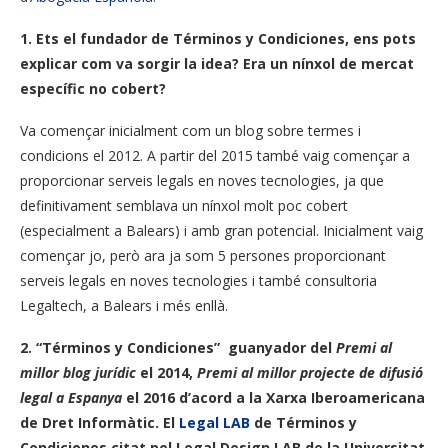
1. Ets el fundador de Términos y Condiciones, ens pots
explicar com va sorgir la idea? Era un nínxol de mercat
específic no cobert?
Va començar inicialment com un blog sobre termes i
condicions el 2012. A partir del 2015 també vaig començar a
proporcionar serveis legals en noves tecnologies, ja que
definitivament semblava un nínxol molt poc cobert
(especialment a Balears) i amb gran potencial. Inicialment vaig
començar jo, però ara ja som 5 persones proporcionant
serveis legals en noves tecnologies i també consultoria
Legaltech, a Balears i més enllà.
2. “Términos y Condiciones” guanyador del
Premi al
millor blog jurídic
el 2014,
Premi al millor projecte de difusió
legal a Espanya
el 2016 d’acord a la Xarxa Iberoamericana
de Dret Informàtic. El
Legal LAB
de Términos y
Condiciones citat pel Legal Design LAB de la Universitat