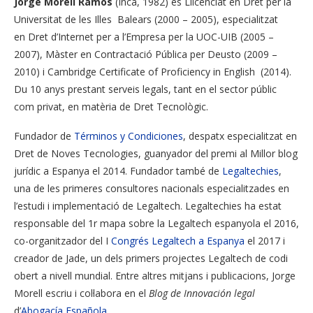
Jorge Morell Ramos
(Inca, 1982) és Llicenciat en Dret per la
Universitat de les Illes Balears (2000 – 2005), especialitzat
en Dret d’Internet per a l’Empresa per la UOC-UIB (2005 –
2007), Màster en Contractació Pública per Deusto (2009 –
2010) i Cambridge Certificate of Proficiency in English (2014).
Du 10 anys prestant serveis legals, tant en el sector públic
com privat, en matèria de Dret Tecnològic.
Fundador de
Términos y Condiciones
, despatx especialitzat en
Dret de Noves Tecnologies, guanyador del premi al Millor blog
jurídic a Espanya el 2014. Fundador també de
Legaltechies
,
una de les primeres consultores nacionals especialitzades en
l’estudi i implementació de Legaltech. Legaltechies ha estat
responsable del 1r mapa sobre la Legaltech espanyola el 2016,
co-organitzador del I
Congrés Legaltech a Espanya
el 2017 i
creador de Jade, un dels primers projectes Legaltech de codi
obert a nivell mundial. Entre altres mitjans i publicacions, Jorge
Morell escriu i col·labora en el
Blog de Innovación legal
d’
Abogacía Española
.