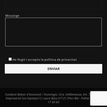
Missatge
He llegit i accepto la política de privacitat.
Fundació Balear d'Innovació i Tecnologia. Ctra. Valldemossa, Km. 7,4. Centre
Empresarial Son Espanyol C/ Laura Bassi 07121 (Parc Bit) - Palma - Tel. 971
17 60 60