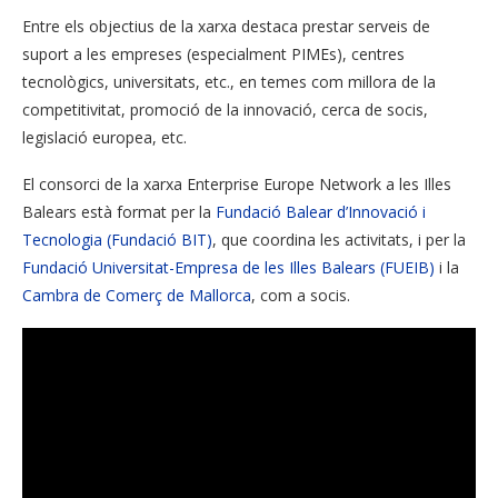
Entre els objectius de la xarxa destaca prestar serveis de
suport a les empreses (especialment PIMEs), centres
tecnològics, universitats, etc., en temes com millora de la
competitivitat, promoció de la innovació, cerca de socis,
legislació europea, etc.
El consorci de la xarxa Enterprise Europe Network a les Illes
Balears està format per la
Fundació Balear d’Innovació i
Tecnologia (Fundació BIT)
, que coordina les activitats, i per la
Fundació Universitat-Empresa de les Illes Balears (FUEIB)
i la
Cambra de Comerç de Mallorca
, com a socis.