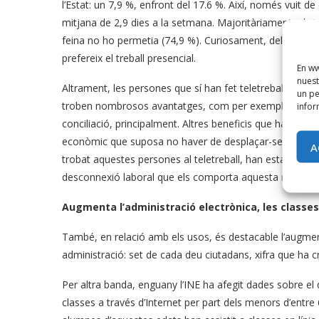
l’Estat: un 7,9 %, enfront del 17.6 %. Així, només vuit d
mitjana de 2,9 dies a la setmana. Majoritàriament, els 
feina no ho permetia (74,9 %). Curiosament, dels trebal
prefereix el treball presencial.
En ww
nuest
Altrament, les persones que sí han fet teletreball declar
un pe
troben nombrosos avantatges, com per exemple: l’estalvi
infor
conciliació, principalment. Altres beneficis que han vist 
econòmic que suposa no haver de desplaçar-se fins al llo
A
trobat aquestes persones al teletreball, han estat: la 
desconnexió laboral que els comporta aquesta modalita
Augmenta l’administració electrònica, les classes 
També, en relació amb els usos, és destacable l’augmen
administració: set de cada deu ciutadans, xifra que ha 
Per altra banda, enguany l’INE ha afegit dades sobre el
classes a través d’Internet per part dels menors d’entre 