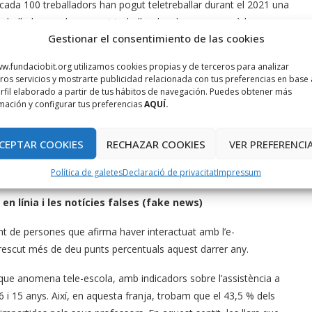
e cada 100 treballadors han pogut teletreballar durant el 2021 una
treballadors no han pogut treballar des de casa perquè la seva
Gestionar el consentimiento de las cookies
ladors que no han teletreballat, un 75 % ha manifestat que
w.fundaciobit.org utilizamos cookies propias y de terceros para analizar
ros servicios y mostrarte publicidad relacionada con tus preferencias en base 
en que preferirien fer-ne més dies de mitjana (3,3 dies) i que hi
rfil elaborado a partir de tus hábitos de navegación. Puedes obtener más
 de temps, el fet d’evitar desplaçaments, la comoditat i la
mación y configurar tus preferencias
AQUÍ.
aquests treballadors són, també, la gestió del temps i l’estalvi
c de feina. I d’altra banda, els principals inconvenients que han
CEPTAR COOKIES
RECHAZAR COOKIES
VER PREFERENCI
manca de contacte social amb els companys de feina i la manca de
Política de galetes
Declaració de privacitat
Impressum
t.
en línia i les notícies falses (fake news)
t de persones que afirma haver interactuat amb l’e-
crescut més de deu punts percentuals aquest darrer any.
 que anomena tele-escola, amb indicadors sobre l’assistència a
6 i 15 anys. Així, en aquesta franja, trobam que el 43,5 % dels