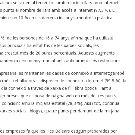
alears se situen al tercer lloc amb relació a llars amb Internet
s punts el nombre de llars amb accés a Internet (97,3 %). El
sminuir un 10 % en els darrers cinc anys, mentre la pràctica
,1 %, de les persones de 16 a 74 anys afirma que ha utilitzat
os principals ha estat l’ús de les xarxes socials, les
e ha crescut més de 20 punts percentuals. Aquests augments
 pandèmia i en un any marcat pel confinament i les restriccions.
mpresarial es mantenen les dades de connexió a Internet:gairebé
o més treballadors— disposen de connexió a Internet (99,8 %), la
 la connexió a través de xarxa de fil i fibra òptica. Tant a
 d’empreses que disposa de pàgina web en més de tres punts,
coincidint amb la mitjana estatal (78,3 %). Així i tot, continua
 (xarxes socials i blogs), quatre punts per damunt de la mitjana
 les empreses fa que les Illes Balears estiguin preparades per