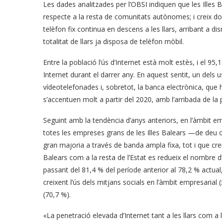
Les dades analitzades per l’OBSI indiquen que les Illes B
respecte a la resta de comunitats autònomes; i creix do
telèfon fix continua en descens a les llars, arribant a di
totalitat de llars ja disposa de telèfon mòbil.
Entre la població l’ús d’Internet està molt estès, i el 95
Internet durant el darrer any. En aquest sentit, un dels us
vídeotelefonades i, sobretot, la banca electrònica, qu
s’accentuen molt a partir del 2020, amb l’arribada de la
Seguint amb la tendència d’anys anteriors, en l’àmbit e
totes les empreses grans de les Illes Balears —de deu 
gran majoria a través de banda ampla fixa, tot i que creix
Balears com a la resta de l’Estat es redueix el nombre
passant del 81,4 % del període anterior al 78,2 % actual, 
creixent l’ús dels mitjans socials en l’àmbit empresarial
(70,7 %).
«La penetració elevada d’Internet tant a les llars com a