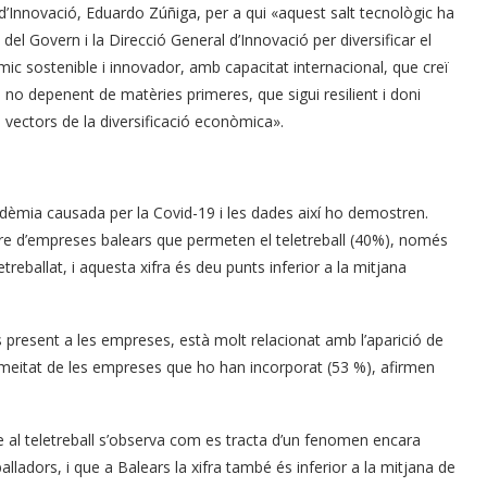
 d’Innovació, Eduardo Zúñiga, per a qui «aquest salt tecnològic ha
el Govern i la Direcció General d’Innovació per diversificar el
 sostenible i innovador, amb capacitat internacional, que creï
l no depenent de matèries primeres, que sigui resilient i doni
s vectors de la diversificació econòmica».
dèmia causada per la Covid-19 i les dades així ho demostren.
re d’empreses balears que permeten el teletreball (40%), només
eballat, i aquesta xifra és deu punts inferior a la mitjana
 present a les empreses, està molt relacionat amb l’aparició de
a meitat de les empreses que ho han incorporat (53 %), afirmen
te al teletreball s’observa com es tracta d’un fenomen encara
alladors, i que a Balears la xifra també és inferior a la mitjana de