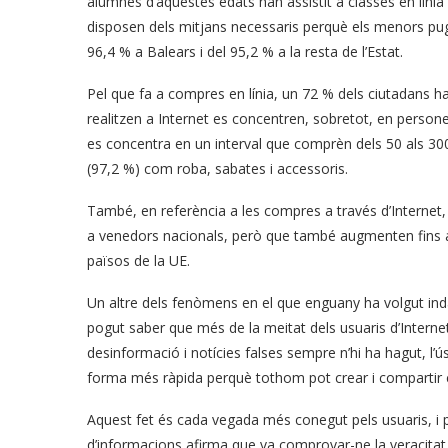
alumnes d’aquestes edats han assistit a classes en línia 
disposen dels mitjans necessaris perquè els menors pugui
96,4 % a Balears i del 95,2 % a la resta de l’Estat.
Pel que fa a compres en línia, un 72 % dels ciutadans 
realitzen a Internet es concentren, sobretot, en persone
es concentra en un interval que comprèn dels 50 als 30
(97,2 %) com roba, sabates i accessoris.
També, en referència a les compres a través d’Interne
a venedors nacionals, però que també augmenten fins a 
països de la UE.
Un altre dels fenòmens en el que enguany ha volgut indaga
pogut saber que més de la meitat dels usuaris d’Interne
desinformació i notícies falses sempre n’hi ha hagut, l’ú
forma més ràpida perquè tothom pot crear i compartir co
Aquest fet és cada vegada més conegut pels usuaris, i p
d’informacions afirma que va comprovar-ne la veracitat