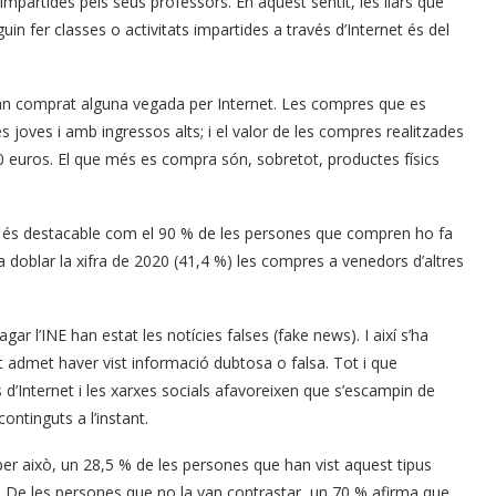
impartides pels seus professors. En aquest sentit, les llars que
n fer classes o activitats impartides a través d’Internet és del
han comprat alguna vegada per Internet. Les compres que es
s joves i amb ingressos alts; i el valor de les compres realitzades
0 euros. El que més es compra són, sobretot, productes físics
t, és destacable com el 90 % de les persones que compren ho fa
doblar la xifra de 2020 (41,4 %) les compres a venedors d’altres
r l’INE han estat les notícies falses (fake news). I així s’ha
t admet haver vist informació dubtosa o falsa. Tot i que
s d’Internet i les xarxes socials afavoreixen que s’escampin de
ntinguts a l’instant.
er això, un 28,5 % de les persones que han vist aquest tipus
. De les persones que no la van contrastar, un 70 % afirma que