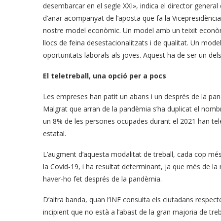
desembarcar en el segle XXI», indica el director general
d’anar acompanyat de l’aposta que fa la Vicepresidència d
nostre model econòmic. Un model amb un teixit econòmic
llocs de feina desestacionalitzats i de qualitat. Un mode
oportunitats laborals als joves. Aquest ha de ser un del
El teletreball, una opció per a pocs
Les empreses han patit un abans i un després de la pan
Malgrat que arran de la pandèmia s’ha duplicat el nomb
un 8% de les persones ocupades durant el 2021 han teletr
estatal.
L’augment d’aquesta modalitat de treball, cada cop més
la Covid-19, i ha resultat determinant, ja que més de l
haver-ho fet després de la pandèmia.
D’altra banda, quan l’INE consulta els ciutadans respec
incipient que no està a l’abast de la gran majoria de treb