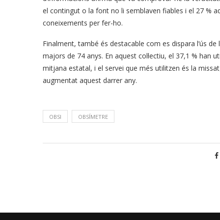
el contingut o la font no li semblaven fiables i el 27 
coneixements per fer-ho.
Finalment, també és destacable com es dispara l’ús de 
majors de 74 anys. En aquest col·lectiu, el 37,1 % han ut
mitjana estatal, i el servei que més utilitzen és la miss
augmentat aquest darrer any.
OBSI
OBSÍMETRE