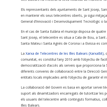
Els repressentants dels ajuntaments de Sant Josep, Sant
en mantenir els seus telecentres oberts, ja sigui mitjaç
General d’Innovació i Desenvolupament Tecnològic o la 
En el cas de Santa Eulària el municipi disposa de quatre 
Sant
Josep, el telecentre es situa a Cala de Bou, a Sant
Santa Mateu i Santa Agnès de Corona i a Eivissa es comp
La
Xarxa de Telecentres de les Illes Balears (XarxaBit)
, 
comunitat, es constituí l’any 2010 amb l’objectiu de facili
democratització d’accés als serveis que proporciona la S
diferents convenis de col·laboració entre la Direcció Ge
entitats locals implicades amb l’objectiu de garantir el 
La col·laboració del Govern es basa en aportar servei tèc
suport als dinamitzadors encarregats de tutoritzar les p
els usuaris del telecentre amb continguts formatius, col·
Illes Balears.