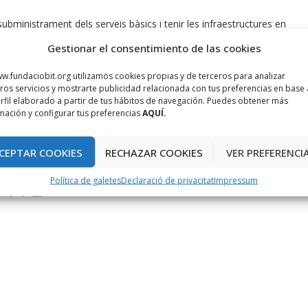
ubministrament dels serveis bàsics i tenir les infraestructures en
les accessibles per a persones amb discapacitat. A més a més, és
Gestionar el consentimiento de las cookies
onal dinamitzador del telecentre.
w.fundaciobit.org utilizamos cookies propias y de terceros para analizar
ros servicios y mostrarte publicidad relacionada con tus preferencias en base 
rfil elaborado a partir de tus hábitos de navegación. Puedes obtener más
mación y configurar tus preferencias
AQUÍ.
CEPTAR COOKIES
RECHAZAR COOKIES
VER PREFERENCI
Política de galetes
Declaració de privacitat
Impressum