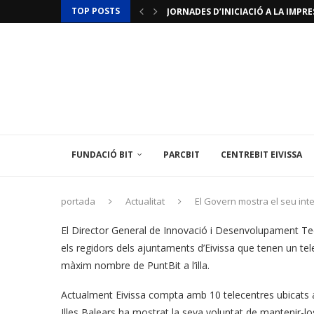
TOP POSTS
JORNADES D’INICIACIÓ A LA IMPRES
ACTUALITZACIÓ RESTRICCIONS T
LAMINAR PHARMA ANUNCIA L’«ÚLTI
TÈCNIC/A MEDIAMBIENTAL
LES ILLES BALEARS POSEN EN MARX
L’INSTITUT BALEAR D’ENERGIA O
EL CENTREBIT MENORCA INAUGURA 
LA FUNDACIÓ BIT PARTICIPA EN U
L’AMBAIXADA DE FRANÇA A ESPANYA
FUNDACIÓ BIT
PARCBIT
CENTREBIT EIVISSA
portada
Actualitat
El Govern mostra el seu inte
El Director General de Innovació i Desenvolupament Tecn
els regidors dels ajuntaments d’Eivissa que tenen un telec
màxim nombre de PuntBit a l’illa.
Actualment Eivissa compta amb 10 telecentres ubicats a d
Illes Balears ha mostrat la seva voluntat de mantenir-lo