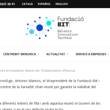
SIÓ 3D PER A...
CATALÀ
ESPAÑOL
ENGLISH
EMPORALS APARCAMENT AL PARCBIT
M PACIENT, ÚLTIMA VISITA» EN...
A EL PRIMER...
BRE UN PUNT D’ASSESSORAMENT TEMPORAL...
L’AMPLIACIÓ I MILLORA DEL...
NA JORNADA SOBRE...
 VISITA EL PARCBIT...
CENTREBIT MENORCA
ACTUALITAT
SERVEIS A EMPRESES
rès en mantenir oberts els 10 telecentres d’Eivissa
ològic, Antonio Mateos, el Vicepresident de la Fundació iBit i
entre de la XarxaBit s’han reunit per garantir la viabilitat del
iferents indrets de l’illa i amb aquesta reunió el Govern de les
s oberts o en el seu defecte reubicar-los.