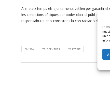
Al mateix temps els ajuntaments vetllen per garantir el s
les condicions bàsiques per poder obrir al públic i fer-
responsabilitat dels consistoris la contractació del pers
En ww
nuest
un pe
infor
EIVISSA
TELECENTRES
XARXABIT
A