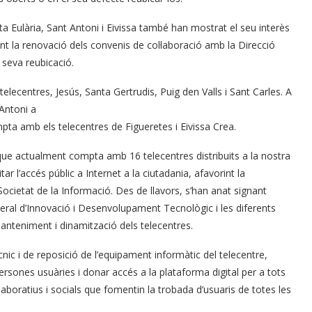
a Eulària, Sant Antoni i Eivissa també han mostrat el seu interès
ant la renovació dels convenis de col·laboració amb la Direcció
seva reubicació.
telecentres, Jesús, Santa Gertrudis, Puig den Valls i Sant Carles. A
 Antoni a
ta amb els telecentres de Figueretes i Eivissa Crea.
que actualment compta amb 16 telecentres distribuits a la nostra
tar l’accés públic a Internet a la ciutadania, afavorint la
ocietat de la Informació. Des de llavors, s’han anat signant
neral d’Innovació i Desenvolupament Tecnològic i les diferents
manteniment i dinamització dels telecentres.
nic i de reposició de l’equipament informàtic del telecentre,
ersones usuàries i donar accés a la plataforma digital per a tots
laboratius i socials que fomentin la trobada d’usuaris de totes les