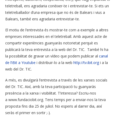
teletreball, ens agradaria conèixer-te i entrevistar-te. Si ets un
teletreballador d’una empresa que no és de Balears i vius a
Balears, també ens agradaria entrevistar-te.
El motiu de l’entrevista és mostrar-te com a exemple a altres
empreses interessades en el teletreball. Amb aquest acte de
compartir experiències guanyaràs notorietat perquè es
publicarà la teva entrevista a la web del Dr. TIC. També hi ha
la possibilitat de gravar un vídeo que podem publicar al
canal
de l’iBit a Youtube
i distribuir-lo a la web
http://tv.ibit.org
i a la
web del Dr. TIC.
A més, es divulgarà l’entrevista a través de les xarxes socials
del Dr. TIC. Així, amb la teva participació tu guanyaràs
presència a la xarxa i visibilitat. T’interessa? Escriu-nos
a www.fundaciobit.org. Tens temps per a enviar-nos la teva
proposta fins dia 25 de juliol. No esperis al darrer dia, així
seràs el primer en sortir ;-).