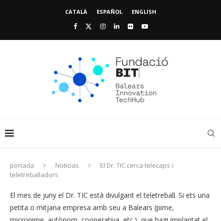
CATALÀ
ESPAÑOL
ENGLISH
portada
Noticias
El Dr. TIC cerca telecaps i
teletreballadors
El mes de juny el Dr. TIC està divulgant el teletreball. Si ets una
petita o mitjana empresa amb seu a Balears (pime,
micropime, autònom, cooperativa, etc.), que hagi implantat el