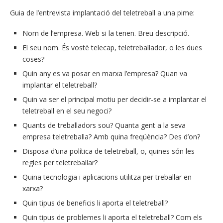
Guia de l’entrevista implantació del teletreball a una pime:
Nom de l’empresa. Web si la tenen. Breu descripció.
El seu nom. És vostè telecap, teletreballador, o les dues
coses?
Quin any es va posar en marxa l’empresa? Quan va
implantar el teletreball?
Quin va ser el principal motiu per decidir-se a implantar el
teletreball en el seu negoci?
Quants de treballadors sou? Quanta gent a la seva
empresa teletreballa? Amb quina freqüència? Des d’on?
Disposa d’una política de teletreball, o, quines són les
regles per teletreballar?
Quina tecnologia i aplicacions utilitza per treballar en
xarxa?
Quin tipus de beneficis li aporta el teletreball?
Quin tipus de problemes li aporta el teletreball? Com els