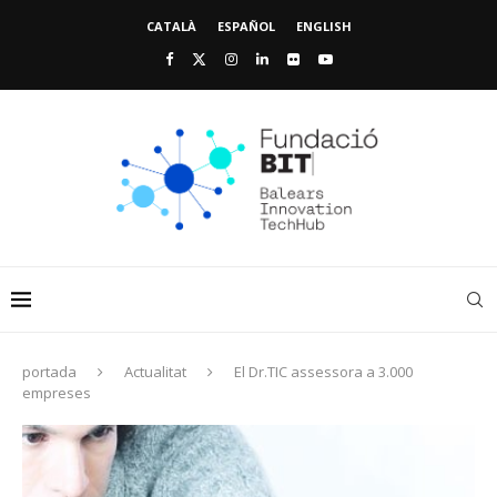
CATALÀ
ESPAÑOL
ENGLISH
portada
Actualitat
El Dr.TIC assessora a 3.000
empreses